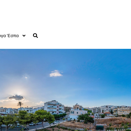
γα Έσπα