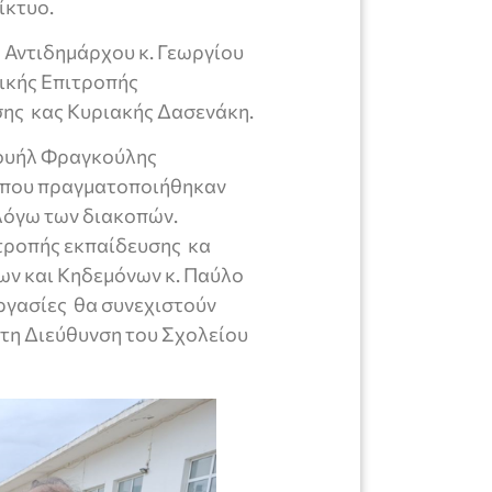
ίκτυο.
 Αντιδημάρχου κ. Γεωργίου
ικής Επιτροπής
ης κας Κυριακής Δασενάκη.
νουήλ Φραγκούλης
ς που πραγματοποιήθηκαν
 λόγω των διακοπών.
ιτροπής εκπαίδευσης κα
ων και Κηδεμόνων κ. Παύλο
εργασίες θα συνεχιστούν
ε τη Διεύθυνση του Σχολείου