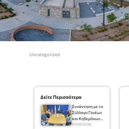
Uncategorized
Δείτε Περισσότερα
Συνάντηση με το
Σύλλογο Γονέων
και Κηδεμόνων
του Μουσικού
07/08/2026