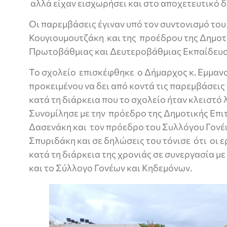
αλλά είχαν εισχωρήσει και στο αποχετευτικό δ
Οι παρεμβάσεις έγιναν υπό τον συντονισμό του
Κουγιουμουτζάκη και της προέδρου της Δημοτ
Πρωτοβάθμιας και Δευτεροβάθμιας Εκπαίδευσ
Το σχολείο επισκέφθηκε ο Δήμαρχος κ. Εμμα
προκειμένου να δει από κοντά τις παρεμβάσει
κατά τη διάρκεια που το σχολείο ήταν κλειστό
Συνομίλησε με την πρόεδρο της Δημοτικής Επ
Δασενάκη και τον πρόεδρο του Συλλόγου Γονέ
Σπυριδάκη και σε δηλώσεις του τόνισε ότι οι 
κατά τη διάρκεια της χρονιάς σε συνεργασία μ
και το Σύλλογο Γονέων και Κηδεμόνων.