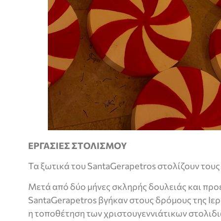
ΕΡΓΑΣΙΕΣ ΣΤΟΛΙΣΜΟΥ
Τα ξωτικά του SantaGerapetros στολίζουν τους
Μετά από δύο μήνες σκληρής δουλειάς και προε
SantaGerapetros βγήκαν στους δρόμους της Ιε
η τοποθέτηση των χριστουγεννιάτικων στολιδι