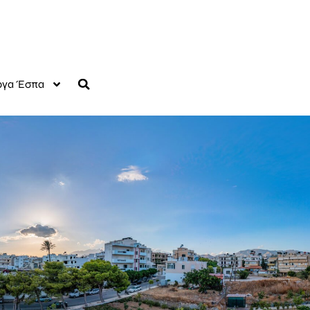
γα Έσπα