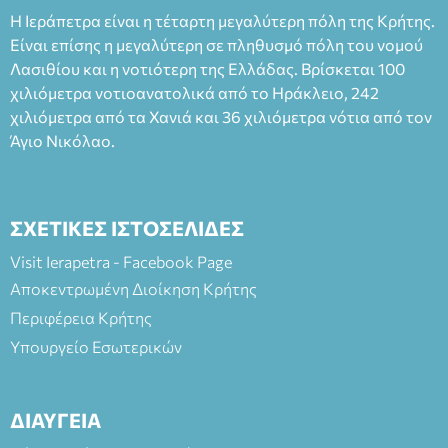
Ταμείο 22€- Προπώληση 20€( Άνεργοι, Φοιτητές, ΑΜΕΑ,
Η Ιεράπετρα είναι η τέταρτη μεγαλύτερη πόλη της Κρήτης.
άνω των 65 Προπώληση: Βιβλιοπωλείο Πάπυρος (Πλατεία
Είναι επίσης η μεγαλύτερη σε πληθυσμό πόλη του νομού
Πλαστήρα), E&G Mini market (Δημοκρατίας 39 Ιεράπετρα)
Λασιθίου και η νοτιότερη της Ελλάδας. Βρίσκεται 100
και στο more.com Χώρος: 3ο Γυμνάσιο Ιεράπετρας
(Είσοδος ΕΠΑ.Λ.) Έναρξη 21:15 Οργάνωση: ΚΝΩΣΟΣ
χιλιόμετρα νοτιοανατολικά από το Ηράκλειο, 242
ΘΕΑΤΡΙΚΕΣ ΠΑΡΑΓΩΓΕΣ ΕΕ
χιλιόμετρα από τα Χανιά και 36 χιλιόμετρα νότια από τον
Άγιο Νικόλαο.
ΣΧΕΤΙΚΕΣ ΙΣΤΟΣΕΛΙΔΕΣ
Visit Ierapetra - Facebook Page
Αποκεντρωμένη Διοίκηση Κρήτης
Περιφέρεια Κρήτης
Υπουργείο Εσωτερικών
ΔΙΑΥΓΕΙΑ