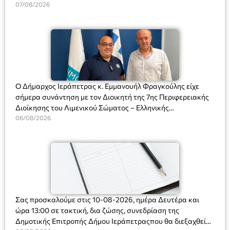
Διευθύντριας του σχολείου κας Μαριάννας Χαΐτα.
07/08/2026
Ο Δήμαρχος Ιεράπετρας κ. Εμμανουήλ Φραγκούλης είχε
σήμερα συνάντηση με τον Διοικητή της 7ης Περιφερειακής
Διοίκησης του Λιμενικού Σώματος – Ελληνικής
Ακτοφυλακής (Λ.Σ.-ΕΛ.ΑΚΤ.), Αρχιπλοίαρχο Λ.Σ. κ. Ιωάννη
06/08/2026
Ορφανό
Σας προσκαλούμε στις 10-08-2026, ημέρα Δευτέρα και
ώρα 13:00 σε τακτική, δια ζώσης, συνεδρίαση της
Δημοτικής Επιτροπής Δήμου Ιεράπετραςπου θα διεξαχθεί