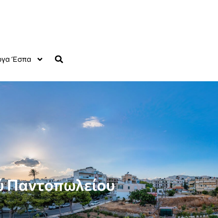
γα Έσπα
ού Παντοπωλείου