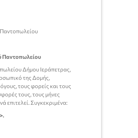
ύ Παντοπωλείου
ύ Παντοπωλείου
οπωλείου Δήμου Ιεράπετρας,
οσωπικό της Δομής,
όγους, τους φορείς και τους
σφορές τους, τους μήνες
νά επιτελεί. Συγκεκριμένα:
>.