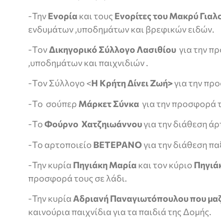
-Την
Ενορία
και τους
Ενορίτες του Μακρύ Γιαλ
ενδυμάτων ,υποδημάτων και βρεφικών ειδών.
-Τον
Δικηγορικό Σύλλογο Λασιθίου
για την π
,υποδημάτων και παιχνιδιών .
-Τον Σύλλογο <
Η Κρήτη Δίνει Ζωή>
για την πρ
-Το σούπερ
Μάρκετ Σύνκα
για την προσφορά 
-Το
Φούρνο Χατζηιωάννου
για την διάθεση άρ
-Το αρτοποιείο
ΒΕΤΕΡΑΝΟ
για την διάθεση πα
-Την κυρία
Πηγιάκη Μαρία
και τον κύριο
Πηγιά
προσφορά τους σε λάδι.
-Την κυρία
Αδριανή Παναγιωτόπουλου που μαζί 
καινούρια παιχνίδια για τα παιδιά της Δομής.