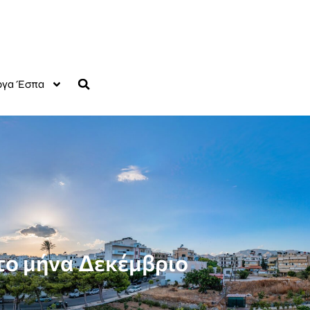
γα Έσπα
το μήνα Δεκέμβριο