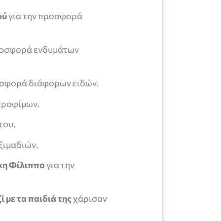
ού
για την προσφορά
ροσφορά ενδυμάτων
οσφορά διάφορων ειδών.
τροφίμων.
του.
ξιμαδιών.
κη Φίλιππο
για την
με τα παιδιά της
χάρισαν