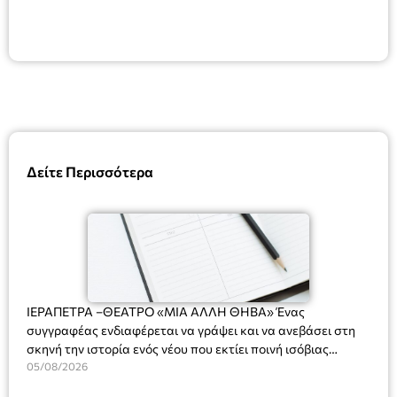
Δείτε Περισσότερα
ΙΕΡΑΠΕΤΡΑ –ΘΕΑΤΡΟ «ΜΙΑ ΑΛΛΗ ΘΗΒΑ» Ένας
συγγραφέας ενδιαφέρεται να γράψει και να ανεβάσει στη
σκηνή την ιστορία ενός νέου που εκτίει ποινή ισόβιας
κάθειρξης για πατροκτονία. Ένα πολυβραβευμένο έργο για
05/08/2026
τις σχέσεις πατέρα-γιου, την ανδρική ταυτότητα, την ψυχική