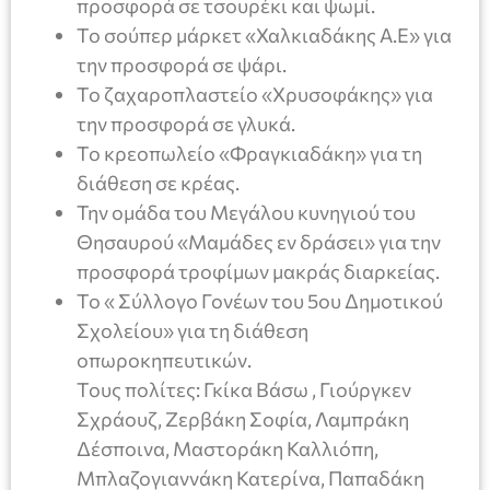
προσφορά σε τσουρέκι και ψωμί.
Το σούπερ μάρκετ «Χαλκιαδάκης Α.Ε» για
την προσφορά σε ψάρι.
Το ζαχαροπλαστείο «Χρυσοφάκης» για
την προσφορά σε γλυκά.
Το κρεοπωλείο «Φραγκιαδάκη» για τη
διάθεση σε κρέας.
Την ομάδα του Μεγάλου κυνηγιού του
Θησαυρού «Μαμάδες εν δράσει» για την
προσφορά τροφίμων μακράς διαρκείας.
Το « Σύλλογο Γονέων του 5ου Δημοτικού
Σχολείου» για τη διάθεση
οπωροκηπευτικών.
Τους πολίτες: Γκίκα Βάσω , Γιούργκεν
Σχράουζ, Ζερβάκη Σοφία, Λαμπράκη
Δέσποινα, Μαστοράκη Καλλιόπη,
Μπλαζογιαννάκη Κατερίνα, Παπαδάκη