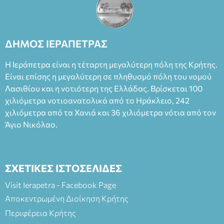
θεατρικό γεγονός χάρη στις εξαιρετικές ερμηνείες του
Θάνου Λέκκα στον ρόλο του Συγγραφέα και του Δημήτρη
Καπουράνη, νικητή του βραβείου Δημήτρης Χορν 2022-
2023, για την ερμηνεία του στον διπλό ρόλο του Μαρτίν/
ΔΗΜΟΣ ΙΕΡΑΠΕΤΡΑΣ
Φεδερίκο. Σκηνοθεσία: Βαγγέλης Θεοδωρόπουλος Είσοδος: :
Ταμείο 22€- Προπώληση 20€( Άνεργοι, Φοιτητές, ΑΜΕΑ,
Η Ιεράπετρα είναι η τέταρτη μεγαλύτερη πόλη της Κρήτης.
άνω των 65 Προπώληση: Βιβλιοπωλείο Πάπυρος (Πλατεία
Είναι επίσης η μεγαλύτερη σε πληθυσμό πόλη του νομού
Πλαστήρα), E&G Mini market (Δημοκρατίας 39 Ιεράπετρα)
Λασιθίου και η νοτιότερη της Ελλάδας. Βρίσκεται 100
και στο more.com Χώρος: 3ο Γυμνάσιο Ιεράπετρας
(Είσοδος ΕΠΑ.Λ.) Έναρξη 21:15 Οργάνωση: ΚΝΩΣΟΣ
χιλιόμετρα νοτιοανατολικά από το Ηράκλειο, 242
ΘΕΑΤΡΙΚΕΣ ΠΑΡΑΓΩΓΕΣ ΕΕ
χιλιόμετρα από τα Χανιά και 36 χιλιόμετρα νότια από τον
Άγιο Νικόλαο.
ΣΧΕΤΙΚΕΣ ΙΣΤΟΣΕΛΙΔΕΣ
Visit Ierapetra - Facebook Page
Αποκεντρωμένη Διοίκηση Κρήτης
Περιφέρεια Κρήτης