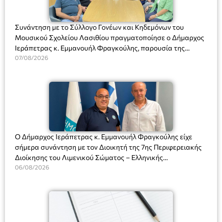
Συνάντηση με το Σύλλογο Γονέων και Κηδεμόνων του
Μουσικού Σχολείου Λασιθίου πραγματοποίησε ο Δήμαρχος
Ιεράπετρας κ. Εμμανουήλ Φραγκούλης, παρουσία της
Διευθύντριας του σχολείου κας Μαριάννας Χαΐτα.
07/08/2026
Ο Δήμαρχος Ιεράπετρας κ. Εμμανουήλ Φραγκούλης είχε
σήμερα συνάντηση με τον Διοικητή της 7ης Περιφερειακής
Διοίκησης του Λιμενικού Σώματος – Ελληνικής
Ακτοφυλακής (Λ.Σ.-ΕΛ.ΑΚΤ.), Αρχιπλοίαρχο Λ.Σ. κ. Ιωάννη
06/08/2026
Ορφανό