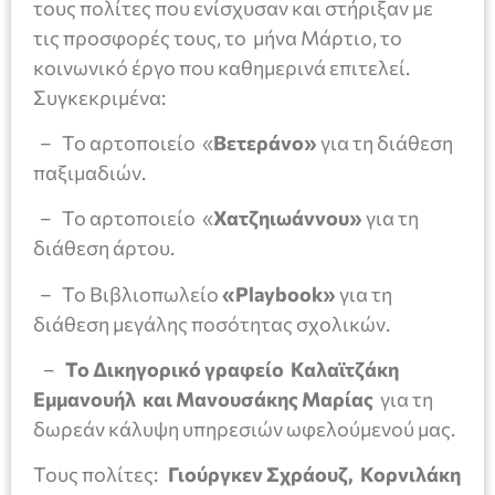
τους πολίτες που ενίσχυσαν και στήριξαν με
τις προσφορές τους, το μήνα Μάρτιο, το
κοινωνικό έργο που καθημερινά επιτελεί.
Συγκεκριμένα:
– Το αρτοποιείο «
Βετεράνο»
για τη διάθεση
παξιμαδιών.
– Το αρτοποιείο «
Χατζηιωάννου
»
για τη
διάθεση άρτου.
– Το Βιβλιοπωλείο
«
Playbook
»
για τη
διάθεση μεγάλης ποσότητας σχολικών.
–
Το Δικηγορικό γραφείο Καλαϊτζάκη
Εμμανουήλ και Μανουσάκης Μαρίας
για τη
δωρεάν κάλυψη υπηρεσιών ωφελούμενού μας.
Τους πολίτες:
Γιούργκεν Σχράουζ, Κορνιλάκη