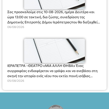
Σας προσκαλούμε στις 10-08-2026, ημέρα Δευτέρα και
ώρα 13:00 σε τακτική, δια ζώσης, συνεδρίαση της
Δημοτικής Επιτροπής Δήμου Ιεράπετραςπου θα διεξαχθεί
στο Δημοτικό Κατάστημα, Δημοκρατίας 31 στην αίθουσα
06/08/2026
«ΙΩΑΝΝΗΣ ΧΡΙΣΤΑΚΗΣ» στον 1ο όροφο, για τη συζήτηση
και λήψη αποφάσεων στα παρακάτω θέματα:
ΙΕΡΑΠΕΤΡΑ –ΘΕΑΤΡΟ «ΜΙΑ ΑΛΛΗ ΘΗΒΑ» Ένας
συγγραφέας ενδιαφέρεται να γράψει και να ανεβάσει στη
σκηνή την ιστορία ενός νέου που εκτίει ποινή ισόβιας
κάθειρξης για πατροκτονία. Ένα πολυβραβευμένο έργο για
05/08/2026
τις σχέσεις πατέρα-γιου, την ανδρική ταυτότητα, την ψυχική
ασθένεια, τον ερωτισμό. Ένα έργο αινιγματικό, συγκινητικό,
όσο και διασκεδαστικό. Ο διακεκριμένος σκηνοθέτης
Βαγγέλης Θεοδωρόπουλος ανέδειξε το πολυεπίπεδο αυτό
έργο, ενώ η παράσταση έχει καθιερωθεί ως σημαντικό