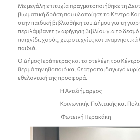
Με μεγάλη επιτυχία πραγματοποιήθηκε τη Δευτ
βιωματική δράση που υλοποίησε το Κέντρο Κο
στην παιδική βιβλιοθήκη του Δήμου για τη γιο
περιλάμβανετην αφήγηση βιβλίου για το δεσμό 
παιχνίδι, χορός, χειροτεχνίες και αναμνηστικά 
παιδιά.
Ο Δήμος Ιεράπετρας και τα στελέχη του Κέντρ
θερμά την ηθοποιό και θεατροπαιδαγωγό κυρία
εθελοντική της προσφορά.
Η Αντιδήμαρχος
Κοινωνικής Πολιτικής και Πολιτ
Φωτεινή Περακάκη