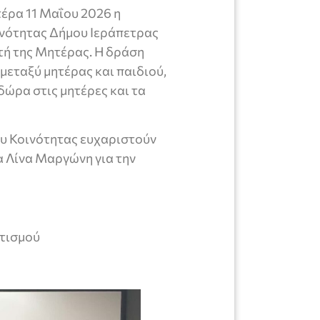
έρα 11 Μαΐου 2026 η
ινότητας Δήμου Ιεράπετρας
ρτή της Μητέρας. Η δράση
μεταξύ μητέρας και παιδιού,
δώρα στις μητέρες και τα
ου Κοινότητας ευχαριστούν
 Λίνα Μαργώνη για την
ισμού