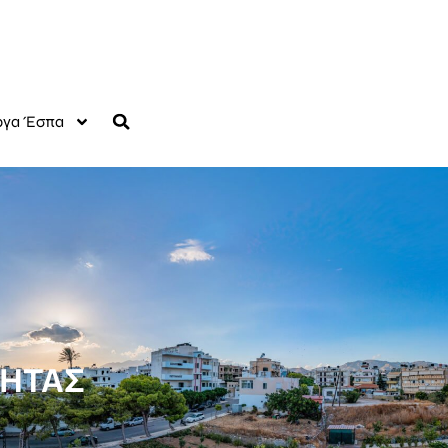
γα Έσπα
ΤΗΤΑΣ