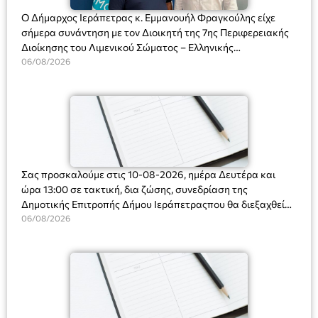
Ο Δήμαρχος Ιεράπετρας κ. Εμμανουήλ Φραγκούλης είχε
σήμερα συνάντηση με τον Διοικητή της 7ης Περιφερειακής
Διοίκησης του Λιμενικού Σώματος – Ελληνικής
Ακτοφυλακής (Λ.Σ.-ΕΛ.ΑΚΤ.), Αρχιπλοίαρχο Λ.Σ. κ. Ιωάννη
06/08/2026
Ορφανό
Σας προσκαλούμε στις 10-08-2026, ημέρα Δευτέρα και
ώρα 13:00 σε τακτική, δια ζώσης, συνεδρίαση της
Δημοτικής Επιτροπής Δήμου Ιεράπετραςπου θα διεξαχθεί
στο Δημοτικό Κατάστημα, Δημοκρατίας 31 στην αίθουσα
06/08/2026
«ΙΩΑΝΝΗΣ ΧΡΙΣΤΑΚΗΣ» στον 1ο όροφο, για τη συζήτηση
και λήψη αποφάσεων στα παρακάτω θέματα: