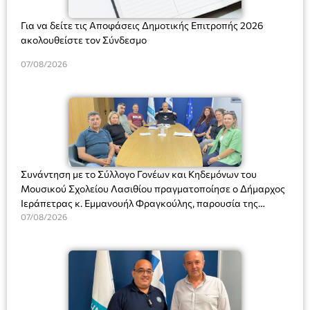
Για να δείτε τις Αποφάσεις Δημοτικής Επιτροπής 2026
ακολουθείστε τον Σύνδεσμο
07/08/2026
Συνάντηση με το Σύλλογο Γονέων και Κηδεμόνων του
Μουσικού Σχολείου Λασιθίου πραγματοποίησε ο Δήμαρχος
Ιεράπετρας κ. Εμμανουήλ Φραγκούλης, παρουσία της
Διευθύντριας του σχολείου κας Μαριάννας Χαΐτα.
07/08/2026