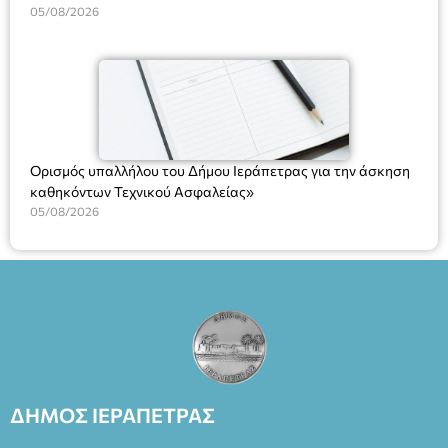
Υπηρεσιών για αποφάσεις, πιστοποιητικά, πράξεις και
05/08/2026
χρήση του Πληροφοριακού Συστήματος “Μητρώο Πολιτών”
(Ν. 5314/2026).»
Ορισμός υπαλλήλου του Δήμου Ιεράπετρας για την άσκηση
καθηκόντων Τεχνικού Ασφαλείας»
05/08/2026
ΔΗΜΟΣ ΙΕΡΑΠΕΤΡΑΣ