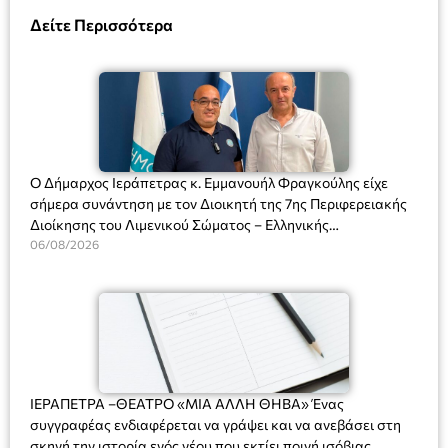
Δείτε Περισσότερα
Ο Δήμαρχος Ιεράπετρας κ. Εμμανουήλ Φραγκούλης είχε
σήμερα συνάντηση με τον Διοικητή της 7ης Περιφερειακής
Διοίκησης του Λιμενικού Σώματος – Ελληνικής
Ακτοφυλακής (Λ.Σ.-ΕΛ.ΑΚΤ.), Αρχιπλοίαρχο Λ.Σ. κ. Ιωάννη
06/08/2026
Ορφανό
ΙΕΡΑΠΕΤΡΑ –ΘΕΑΤΡΟ «ΜΙΑ ΑΛΛΗ ΘΗΒΑ» Ένας
συγγραφέας ενδιαφέρεται να γράψει και να ανεβάσει στη
σκηνή την ιστορία ενός νέου που εκτίει ποινή ισόβιας