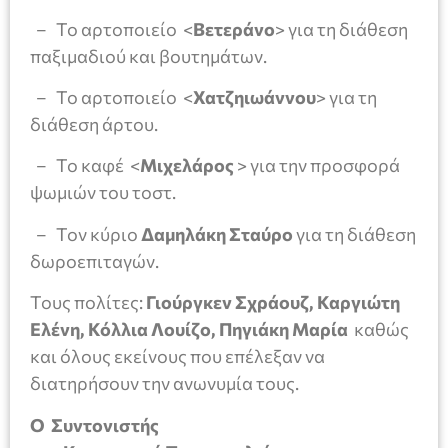
– Το αρτοποιείο <
Βετεράνο
> για τη διάθεση
παξιμαδιού και βουτημάτων.
– Το αρτοποιείο <
Χατζηιωάννου
> για τη
διάθεση άρτου.
– Το καφέ <
Μιχελάρος
> για την προσφορά
ψωμιών του τοστ.
– Τον κύριο
Δαμηλάκη Σταύρο
για τη διάθεση
δωροεπιταγών.
Τους πολίτες:
Γιούργκεν Σχράουζ, Καργιώτη
Ελένη, Κόλλια Λουίζο, Πηγιάκη Μαρία
καθώς
και όλους εκείνους που επέλεξαν να
διατηρήσουν την ανωνυμία τους.
Ο Συντονιστής