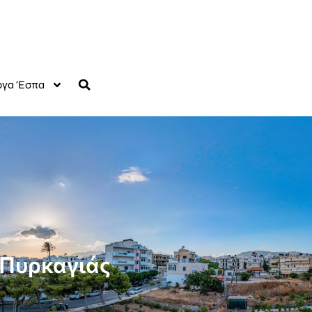
γα Έσπα
 Πυρκαγιάς