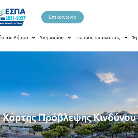
Επικοινωνία
έα του Δήμου
Υπηρεσίες
Για τους επισκέπτες
Έρ
 Χάρτης Πρόβλεψης Κινδύνου