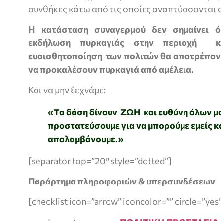
συνθήκες κάτω από τις οποίες αναπτύσσονται ο
Η κατάσταση συναγερμού δεν σημαίνει ό
εκδήλωση πυρκαγιάς στην περιοχή 
ευαισθητοποίηση των πολιτών θα αποτρέποντ
να προκαλέσουν πυρκαγιά από αμέλεια.
Και να μην ξεχνάμε:
«Τα δάση δίνουν ΖΩΗ και ευθύνη όλων μας
προστατεύσουμε για να μπορούμε εμείς κα
απολαμβάνουμε.»
[separator top=”20″ style=”dotted”]
Παράρτημα πληροφοριών & υπερσυνδέσεων
[checklist icon=”arrow” iconcolor=”” circle=”yes