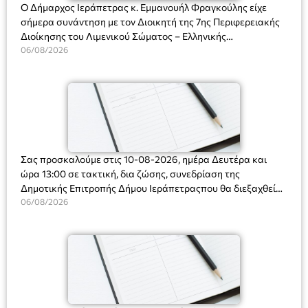
Ο Δήμαρχος Ιεράπετρας κ. Εμμανουήλ Φραγκούλης είχε
σήμερα συνάντηση με τον Διοικητή της 7ης Περιφερειακής
Διοίκησης του Λιμενικού Σώματος – Ελληνικής
Ακτοφυλακής (Λ.Σ.-ΕΛ.ΑΚΤ.), Αρχιπλοίαρχο Λ.Σ. κ. Ιωάννη
06/08/2026
Ορφανό
Σας προσκαλούμε στις 10-08-2026, ημέρα Δευτέρα και
ώρα 13:00 σε τακτική, δια ζώσης, συνεδρίαση της
Δημοτικής Επιτροπής Δήμου Ιεράπετραςπου θα διεξαχθεί
στο Δημοτικό Κατάστημα, Δημοκρατίας 31 στην αίθουσα
06/08/2026
«ΙΩΑΝΝΗΣ ΧΡΙΣΤΑΚΗΣ» στον 1ο όροφο, για τη συζήτηση
και λήψη αποφάσεων στα παρακάτω θέματα: