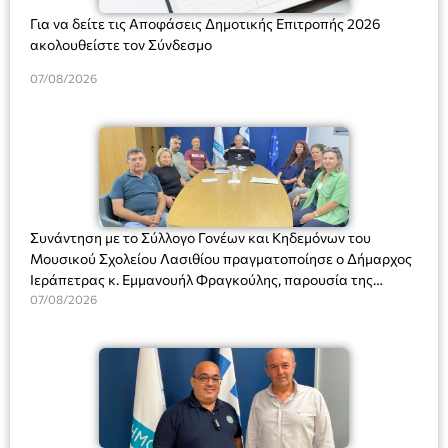
Για να δείτε τις Αποφάσεις Δημοτικής Επιτροπής 2026
ακολουθείστε τον Σύνδεσμο
07/08/2026
Συνάντηση με το Σύλλογο Γονέων και Κηδεμόνων του
Μουσικού Σχολείου Λασιθίου πραγματοποίησε ο Δήμαρχος
Ιεράπετρας κ. Εμμανουήλ Φραγκούλης, παρουσία της
Διευθύντριας του σχολείου κας Μαριάννας Χαΐτα.
07/08/2026