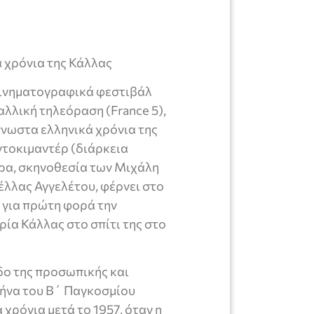
 χρόνια της Κάλλας
κινηματογραφικά φεστιβάλ
αλλική τηλεόραση (France 5),
γνωστα ελληνικά χρόνια της
 ντοκιμαντέρ (διάρκεια
ούρα, σκηνοθεσία των Μιχάλη
έλλας Αγγελέτου, φέρνει στο
 για πρώτη φορά την
ία Κάλλας στο σπίτι της στο
οδο της προσωπικής και
θήνα του Β΄ Παγκοσμίου
 χρόνια μετά το 1957, όταν η