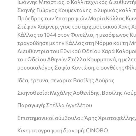
Ιωάννης Μπαστιάς, ο Καλλιτεχνικός Διευθυντής
Σκηνής Γιώργος Κουμεντάκης, ο λυρικός καλλι
Πρόεδρος των Υποτροφιών Μαρία Κάλλας Κωνσ
Στέφαν Χαίρνερ, γιος του αρχιμουσικού Χανς Χ
Κάλλας το 1944 στον Φιντέλιο, η μεσόφωνος Κ
τραγούδησε με την Κάλλας στη Νόρμα και τη Μή
Διευθύντρια του Εθνικού Ωδείου Χαρά Καλομοί
του Ωδείου Αθηνών Στέλλα Κουρμπανά, η μελετ
μουσικολόγος Σοφία Κοντώση, ο συνθέτης Φίλ
Ιδέα, έρευνα, σενάριο: Βασίλης Λούρας
Σκηνοθεσία: Μιχάλης Ασθενίδης, Βασίλης Λού
Παραγωγή: Στέλλα Αγγελέτου
Επιστημονικοί σύμβουλοι: Άρης Χριστοφέλλης
Κινηματογραφική διανομή: CINOBO