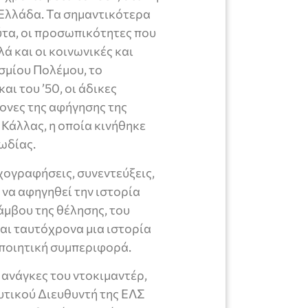
 Ελλάδα. Τα σημαντικότερα
ύτα, οι προσωπικότητες που
ά και οι κοινωνικές και
σμίου Πολέμου, το
ι του ’50, οι άδικες
ονες της αφήγησης της
Κάλλας, η οποία κινήθηκε
ωδίας.
χογραφήσεις, συνεντεύξεις,
 να αφηγηθεί την ιστορία
άμβου της θέλησης, του
και ταυτόχρονα μια ιστορία
οποιητική συμπεριφορά.
ς ανάγκες του ντοκιμαντέρ,
ρυτικού Διευθυντή της ΕΛΣ