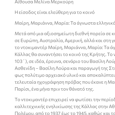
Αίθουσα Μελίνα Μερκούρη
Η είσοδος είναι ελεύθερη για το κοινό
Μαίρη, Μαριάννα, Μαρία: Τα άγνωστα ελληνικά
Μετά από μια αξιοσημείωτη διεθνή πορεία σε 
σε Ευρώπη, Αυστραλία, Αμερική, αλλά και στη γ
το ντοκιμαντέρ Μαίρη, Μαριάννα, Μαρία: Τα ά
Κάλλας θα συναντήσει το κοινό της Κρήτης. Το
103΄), σε ιδέα, έρευνα, σενάριο του Βασίλη Λ
Ασθενίδη – Βασίλη Λούρα και παραγωγή της Στ
φως πολύτιμο αρχειακό υλικό και αποκαλύπτει
τελευταία ηχογράφηση πρόβας που έκανε η Μαρ
Παρίσι, ένα μήνα πριν τον θάνατό της.
Το ντοκιμαντέρ επιχειρεί να φωτίσει την περί
καλλιτεχνικής ενηλικίωσης της Κάλλας στην Α
Πολέμου, από το 1937 έως το 1945, καθώς και τα