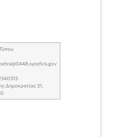
 Τύπου
apetra@0448.syzefxis.gov
2340313
η: Δημοκρατίας 31,
00