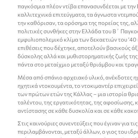
παγκόσμια πλέον ντίβα επανασυνδέεται με την
καλλιτεχνικά επιτεύγματα, τα άγνωστα ντεμπο
την καθόρισαν, τα ορόσημα της πορείας της, αλλ
πολιτικές συνθήκες στην Ελλάδα του Β΄ Παγκο
εμφυλιοπολεμικό κλίμα των δεκαετιών του ’40 κα
επιθέσεις που δέχτηκε, αποτελούν βασικούς άξ
δύσκολης αλλά και μυθιστορηματικής ζωής της 
πάντα στο μεταίχμιο μεταξύ θριάμβου και τραγ
Μέσα από σπάνιο αρχειακό υλικό, ανέκδοτες η
ηχητικά ντοκουμέντα, το ντοκιμαντέρ επιχειρεί
των πρώτων ετών της Κάλλας – μια ιστορία θρι
ταλέντου, της εργατικότητας, της αφοσίωσης, 
αντίστασης σε κάθε δυσκολία και σε κάθε κακ
Στις καινούριες συνεντεύξεις που έγιναν για τι
περιλαμβάνονται, μεταξύ άλλων, ο γιος του ιδ