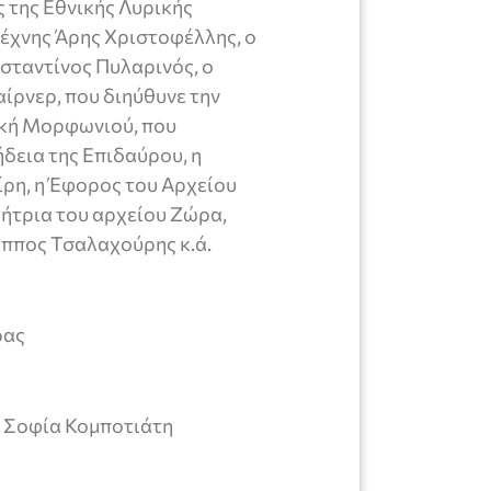
 της Εθνικής Λυρικής
τέχνης Άρης Χριστοφέλλης, ο
ταντίνος Πυλαρινός, ο
αίρνερ, που διηύθυνε την
ική Μορφωνιού, που
δεια της Επιδαύρου, η
ρη, η Έφορος του Αρχείου
ήτρια του αρχείου Ζώρα,
ιππος Τσαλαχούρης κ.ά.
ρας
, Σοφία Κομποτιάτη