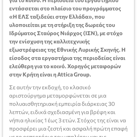
για το κοινό. Η περιοδεία του εργαστηρίου
εντάσσεται στο πλαίσιο του προγράμματος
«Η ΕΛΣ ταξιδεύει στην Ελλάδα», που
υλοποιείται με τη στήριξη της δωρεάς του
Ιδρύματος Σταύρος Νιάρχος (ΙΣΝ), με στόχο
την ενίσχυση της καλλιτεχνικής
εξωστρέφειας της Εθνικής Λυρικής Σκηνής. Η
είσοδος στα εργαστήρια της περιοδείας είναι
ελεύθερη για το κοινό. Χορηγός μεταφορών
στην Κρήτη είναι η Attica Group.
Σε αυτήν την εκδοχή, το κλασικό
αριστούργημα μεταμορφώνεται σε μια
πολυαισθητηριακή εμπειρία διάρκειας 30
λεπτών, ειδικά σχεδιασμένη για βρέφη και
νήπια ηλικίας 1 έως 3 ετών. Στόχος της είναι να
προσφέρει μια ζεστή και ασφαλή πρώτη επαφή
με το ρεπερτόριο του μπαλέτου και τις