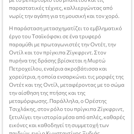
παραστατικές τέχνες, καλλιεργώντας από
νωρίς την αγάπη για τη μουσική και τον χορό.
Η παράσταση μετασχηματίζει το εμβληματικό
έργο του Τσαϊκόφσκι σε ένα τρυφερό
παραμύθι με πρωταγωνιστές την Οντέτ, την
Οντίλ και τον πρίγκιπα Ζίγκφριντ. Στον
πυρήνα της δράσης βρίσκεται η Μυρτώ
Πετροχείλου, εναέρια ακροβάτισσα και
χορεύτρια, η οποία ενσαρκώνει τις μορφές της
Οντέτ και της Οντίλ, μεταφέροντας με το σώμα
την αίσθηση της πτήσης και της
μεταμόρφωσης. Παράλληλα, ο Ορέστης
Τσιχλάκης, στον ρόλο του πρίγκιπα Ζίγκφριντ,
ξετυλίγει την ιστορία μέσα από απλές, καθαρές
εικόνες και καθοδηγεί τη συμμετοχή των
παιδιών, ενώ ο Κωνσταντίνος Ξυδιάς