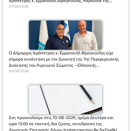
Ιεράπετρας κ. Εμμανουήλ Φραγκούλης, παρουσία της
Διευθύντριας του σχολείου κας Μαριάννας Χαΐτα.
07/08/2026
Ο Δήμαρχος Ιεράπετρας κ. Εμμανουήλ Φραγκούλης είχε
σήμερα συνάντηση με τον Διοικητή της 7ης Περιφερειακής
Διοίκησης του Λιμενικού Σώματος – Ελληνικής
Ακτοφυλακής (Λ.Σ.-ΕΛ.ΑΚΤ.), Αρχιπλοίαρχο Λ.Σ. κ. Ιωάννη
06/08/2026
Ορφανό
Σας προσκαλούμε στις 10-08-2026, ημέρα Δευτέρα και
ώρα 13:00 σε τακτική, δια ζώσης, συνεδρίαση της
Δημοτικής Επιτροπής Δήμου Ιεράπετραςπου θα διεξαχθεί