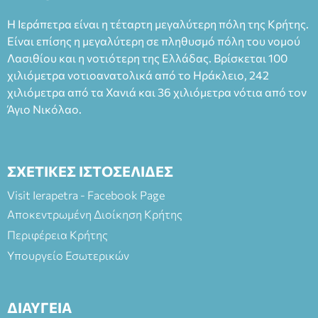
Ταμείο 22€- Προπώληση 20€( Άνεργοι, Φοιτητές, ΑΜΕΑ,
Η Ιεράπετρα είναι η τέταρτη μεγαλύτερη πόλη της Κρήτης.
άνω των 65 Προπώληση: Βιβλιοπωλείο Πάπυρος (Πλατεία
Είναι επίσης η μεγαλύτερη σε πληθυσμό πόλη του νομού
Πλαστήρα), E&G Mini market (Δημοκρατίας 39 Ιεράπετρα)
Λασιθίου και η νοτιότερη της Ελλάδας. Βρίσκεται 100
και στο more.com Χώρος: 3ο Γυμνάσιο Ιεράπετρας
(Είσοδος ΕΠΑ.Λ.) Έναρξη 21:15 Οργάνωση: ΚΝΩΣΟΣ
χιλιόμετρα νοτιοανατολικά από το Ηράκλειο, 242
ΘΕΑΤΡΙΚΕΣ ΠΑΡΑΓΩΓΕΣ ΕΕ
χιλιόμετρα από τα Χανιά και 36 χιλιόμετρα νότια από τον
Άγιο Νικόλαο.
ΣΧΕΤΙΚΕΣ ΙΣΤΟΣΕΛΙΔΕΣ
Visit Ierapetra - Facebook Page
Αποκεντρωμένη Διοίκηση Κρήτης
Περιφέρεια Κρήτης
Υπουργείο Εσωτερικών
ΔΙΑΥΓΕΙΑ