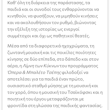
Καθ’ όλη τη διάρκεια της παράστασης, τα
παιδιά και οι συνοδοί τους ενθαρρύνονται να
κινηθούν, να φυσήξουν, να μιμηθούν κινήσεις
και να ακολουθήσουν τον ρυθμό, βιώνοντας
την εξέλιξη της ιστορίας ως ενεργοί
συμμέτοχοι και όχι ως παθητικοί θεατές.
Μέσα από τα διαφορετικά ηχοχρώματα, τη
ζωντανή μουσική και τις ποικίλες ποιότητες
κίνησης σε δύο επίπεδα, στο δάπεδο και στον
αέρα, η
Λίμνη των Κύκνων
του προγράμματος
Όπερα & Μπαλέτο Τσέπης
φιλοδοξεί να
αποτελέσει για τα παιδιά έναν πρώτο,
ουσιαστικό σταθμό μύησης με τη μουσική και
τον χορό, όπου η μουσική του Τσαϊκόφσκι και η
ποιητική του έργου μεταφράζονται με
φροντίδα στη γλώσσα της παιδικής φαντασίας.