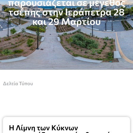
παρουσιάζεται σε μέγεθος
τσέπης στην Ιεράπετρα 28
και 29 Μαρτίου
Δελτία Τύπου
Η Λίμνη των Κύκνων