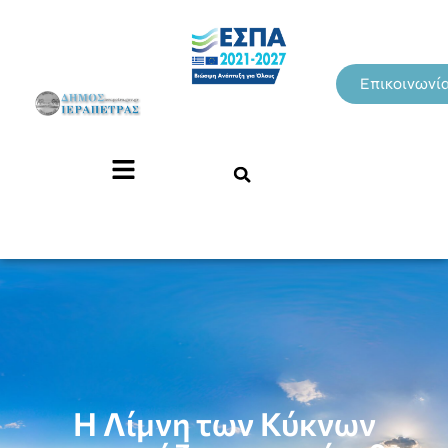
Επικοινωνί
Η Λίμνη των Κύκνων