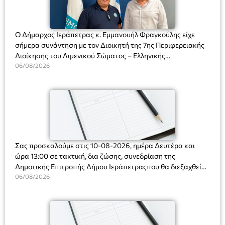
Ο Δήμαρχος Ιεράπετρας κ. Εμμανουήλ Φραγκούλης είχε
σήμερα συνάντηση με τον Διοικητή της 7ης Περιφερειακής
Διοίκησης του Λιμενικού Σώματος – Ελληνικής
Ακτοφυλακής (Λ.Σ.-ΕΛ.ΑΚΤ.), Αρχιπλοίαρχο Λ.Σ. κ. Ιωάννη
06/08/2026
Ορφανό
Σας προσκαλούμε στις 10-08-2026, ημέρα Δευτέρα και
ώρα 13:00 σε τακτική, δια ζώσης, συνεδρίαση της
Δημοτικής Επιτροπής Δήμου Ιεράπετραςπου θα διεξαχθεί
στο Δημοτικό Κατάστημα, Δημοκρατίας 31 στην αίθουσα
06/08/2026
«ΙΩΑΝΝΗΣ ΧΡΙΣΤΑΚΗΣ» στον 1ο όροφο, για τη συζήτηση
και λήψη αποφάσεων στα παρακάτω θέματα: