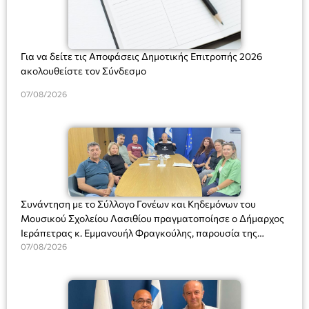
Για να δείτε τις Αποφάσεις Δημοτικής Επιτροπής 2026
ακολουθείστε τον Σύνδεσμο
07/08/2026
Συνάντηση με το Σύλλογο Γονέων και Κηδεμόνων του
Μουσικού Σχολείου Λασιθίου πραγματοποίησε ο Δήμαρχος
Ιεράπετρας κ. Εμμανουήλ Φραγκούλης, παρουσία της
Διευθύντριας του σχολείου κας Μαριάννας Χαΐτα.
07/08/2026