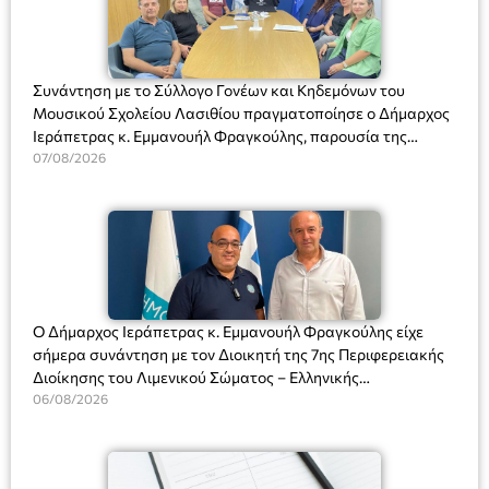
Συνάντηση με το Σύλλογο Γονέων και Κηδεμόνων του
Μουσικού Σχολείου Λασιθίου πραγματοποίησε ο Δήμαρχος
Ιεράπετρας κ. Εμμανουήλ Φραγκούλης, παρουσία της
Διευθύντριας του σχολείου κας Μαριάννας Χαΐτα.
07/08/2026
Ο Δήμαρχος Ιεράπετρας κ. Εμμανουήλ Φραγκούλης είχε
σήμερα συνάντηση με τον Διοικητή της 7ης Περιφερειακής
Διοίκησης του Λιμενικού Σώματος – Ελληνικής
Ακτοφυλακής (Λ.Σ.-ΕΛ.ΑΚΤ.), Αρχιπλοίαρχο Λ.Σ. κ. Ιωάννη
06/08/2026
Ορφανό