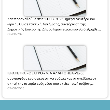
Σας προσκαλούμε στις 10-08-2026, ημέρα Δευτέρα και
ώρα 13:00 σε τακτική, δια ζώσης, συνεδρίαση της
Δημοτικής Επιτροπής Δήμου Ιεράπετραςπου θα διεξαχθεί
στο Δημοτικό Κατάστημα, Δημοκρατίας 31 στην αίθουσα
06/08/2026
«ΙΩΑΝΝΗΣ ΧΡΙΣΤΑΚΗΣ» στον 1ο όροφο, για τη συζήτηση
και λήψη αποφάσεων στα παρακάτω θέματα:
ΙΕΡΑΠΕΤΡΑ –ΘΕΑΤΡΟ «ΜΙΑ ΑΛΛΗ ΘΗΒΑ» Ένας
συγγραφέας ενδιαφέρεται να γράψει και να ανεβάσει στη
σκηνή την ιστορία ενός νέου που εκτίει ποινή ισόβιας
κάθειρξης για πατροκτονία. Ένα πολυβραβευμένο έργο για
05/08/2026
τις σχέσεις πατέρα-γιου, την ανδρική ταυτότητα, την ψυχική
ασθένεια, τον ερωτισμό. Ένα έργο αινιγματικό, συγκινητικό,
όσο και διασκεδαστικό. Ο διακεκριμένος σκηνοθέτης
Βαγγέλης Θεοδωρόπουλος ανέδειξε το πολυεπίπεδο αυτό