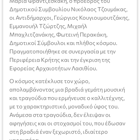
Μαρία Φραντζεσκάκη, ο πρόεδρος του
Δημοτικού Συμβουλίου Νικόλαος Τζουμάκας,
οι Αντιδήμαρχοι, Γεώργιος Κουγιουμουτζάκης,
Εμμανουήλ Τζώρτζης, Μιχαήλ
Μπαχλιτζανάκης, Φωτεινή Περακάκη,
Δημοτικοί Σύμβουλοι και πλήθος κόσμου.
Πραγματοποιήθηκε σε συνεργασία με την
Περιφέρεια Κρήτης και την έγκριση της
Εφορείας Αρχαιοτήτων Λασιθίου.
Ο κόσμος κατέκλυσε τον χώρο,
απολαμβάνοντας μια βραδιά γεμάτη μουσική
και τραγούδια που ερμήνευσε ο καλλιτέχνης,
με το χαρακτηριστικό, μοναδικό ύφος του.
Ανάμεσα στα τραγούδια, δεν έλειψαν οι
αφηγήσεις και οι στοχασμοί του, που έδωσαν
στη βραδιά έναν ξεχωριστό, ιδιαίτερο