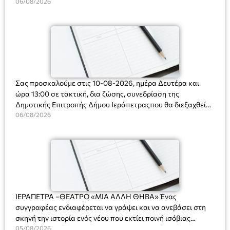
Ακτοφυλακής (Λ.Σ.-ΕΛ.ΑΚΤ.), Αρχιπλοίαρχο Λ.Σ. κ. Ιωάννη
06/08/2026
Ορφανό
Σας προσκαλούμε στις 10-08-2026, ημέρα Δευτέρα και
ώρα 13:00 σε τακτική, δια ζώσης, συνεδρίαση της
Δημοτικής Επιτροπής Δήμου Ιεράπετραςπου θα διεξαχθεί
στο Δημοτικό Κατάστημα, Δημοκρατίας 31 στην αίθουσα
06/08/2026
«ΙΩΑΝΝΗΣ ΧΡΙΣΤΑΚΗΣ» στον 1ο όροφο, για τη συζήτηση
και λήψη αποφάσεων στα παρακάτω θέματα:
ΙΕΡΑΠΕΤΡΑ –ΘΕΑΤΡΟ «ΜΙΑ ΑΛΛΗ ΘΗΒΑ» Ένας
συγγραφέας ενδιαφέρεται να γράψει και να ανεβάσει στη
σκηνή την ιστορία ενός νέου που εκτίει ποινή ισόβιας
κάθειρξης για πατροκτονία. Ένα πολυβραβευμένο έργο για
05/08/2026