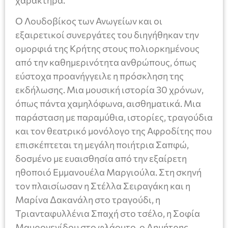
χαρακτήρα.
Ο Λουδοβίκος των Ανωγείων και οι
εξαιρετικοί συνεργάτες του διηγήθηκαν την
ομορφιά της Κρήτης στους πολιορκημένους
από την καθημερινότητα ανθρώπους, όπως
εύστοχα προανήγγειλε η πρόσκληση της
εκδήλωσης. Μια μουσική ιστορία 30 χρόνων,
όπως πάντα χαμηλόφωνα, αισθηματικά. Μια
παράσταση με παραμύθια, ιστορίες, τραγούδια
και τον θεατρικό μονόλογο της Αφροδίτης που
επισκέπτεται τη μεγάλη ποιήτρια Σαπφώ,
δοσμένο με ευαισθησία από την εξαίρετη
ηθοποιό Εμμανουέλα Μαργιούλα. Στη σκηνή
τον πλαισίωσαν η Στέλλα Σειραγάκη και η
Μαρίνα Δακανάλη στο τραγούδι, η
Τριανταφυλλένια Σπαχή στο τσέλο, η Σοφία
Μαυρογενίδου στο φλάουτο, ο Δημήτρης