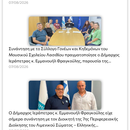
07/08/2026
Συνάντηση με το Σύλλογο Γονέων και Κηδεμόνων του
Μουσικού Σχολείου Λασιθίου πραγματοποίησε ο Δήμαρχος
Ιεράπετρας κ. Εμμανουήλ Φραγκούλης, παρουσία της
Διευθύντριας του σχολείου κας Μαριάννας Χαΐτα.
07/08/2026
Ο Δήμαρχος Ιεράπετρας κ. Εμμανουήλ Φραγκούλης είχε
σήμερα συνάντηση με τον Διοικητή της 7ης Περιφερειακής
Διοίκησης του Λιμενικού Σώματος – Ελληνικής