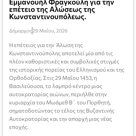
Εμμανουήλ Φραγκούλη για την
επέτειο της Αλώσεως της
Κωνσταντινουπόλεως.
Δήμαρχος
29 Μαΐου, 2026
Η επέτειος για την Άλωση της
Κωνσταντινούπολης αποτελεί μία από τις
πλέον καθοριστικές και συμβολικές στιγμές
της ιστορικής πορείας του Ελληνισμού και της
Ορθοδοξίας. Στις 29 Μαΐου 1453, η
Βασιλεύουσα, το λαμπρό κέντρο μιας
αυτοκρατορίας αιώνων, περιήλθε στην
κυριαρχία του Μωάμεθ Β΄ του Πορθητή,
σηματοδοτώντας το τέλος της Βυζαντινής
Αυτοκρατορίας και την απαρχή μιας νέας
εποχής.