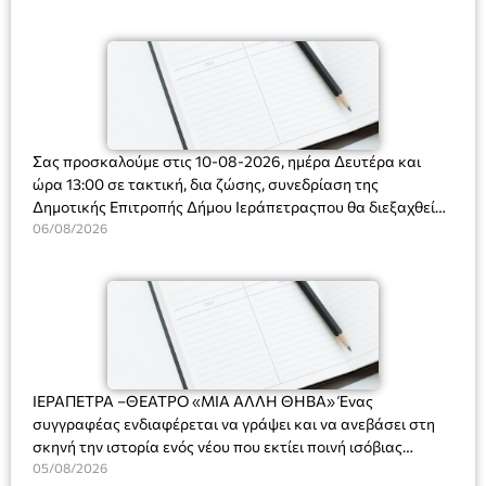
Ορφανό
Σας προσκαλούμε στις 10-08-2026, ημέρα Δευτέρα και
ώρα 13:00 σε τακτική, δια ζώσης, συνεδρίαση της
Δημοτικής Επιτροπής Δήμου Ιεράπετραςπου θα διεξαχθεί
στο Δημοτικό Κατάστημα, Δημοκρατίας 31 στην αίθουσα
06/08/2026
«ΙΩΑΝΝΗΣ ΧΡΙΣΤΑΚΗΣ» στον 1ο όροφο, για τη συζήτηση
και λήψη αποφάσεων στα παρακάτω θέματα:
ΙΕΡΑΠΕΤΡΑ –ΘΕΑΤΡΟ «ΜΙΑ ΑΛΛΗ ΘΗΒΑ» Ένας
συγγραφέας ενδιαφέρεται να γράψει και να ανεβάσει στη
σκηνή την ιστορία ενός νέου που εκτίει ποινή ισόβιας
κάθειρξης για πατροκτονία. Ένα πολυβραβευμένο έργο για
05/08/2026