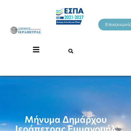
Επικοινωνί
Μήνυμα Δημάρχου
Ιεράπετρας Εμμανουήλ