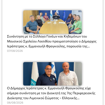
Συνάντηση με το Σύλλογο Γονέων και Κηδεμόνων του
Μουσικού Σχολείου Λασιθίου πραγματοποίησε ο Δήμαρχος
Ιεράπετρας κ. Εμμανουήλ Φραγκούλης, παρουσία της
Διευθύντριας του σχολείου κας Μαριάννας Χαΐτα.
07/08/2026
Ο Δήμαρχος Ιεράπετρας κ. Εμμανουήλ Φραγκούλης είχε
σήμερα συνάντηση με τον Διοικητή της 7ης Περιφερειακής
Διοίκησης του Λιμενικού Σώματος – Ελληνικής
Ακτοφυλακής (Λ.Σ.-ΕΛ.ΑΚΤ.), Αρχιπλοίαρχο Λ.Σ. κ. Ιωάννη
06/08/2026