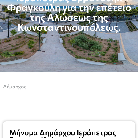
Φραγκούλη για την επέτειο
της Αλώσεως της
Κωνσταντινουπόλεως.
Δήμαρχος
Μήνυμα Δημάρχου Ιεράπετρας