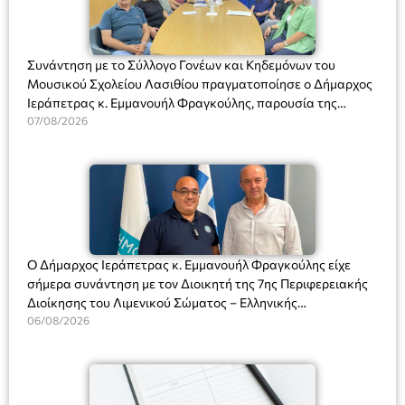
Συνάντηση με το Σύλλογο Γονέων και Κηδεμόνων του
Μουσικού Σχολείου Λασιθίου πραγματοποίησε ο Δήμαρχος
Ιεράπετρας κ. Εμμανουήλ Φραγκούλης, παρουσία της
Διευθύντριας του σχολείου κας Μαριάννας Χαΐτα.
07/08/2026
Ο Δήμαρχος Ιεράπετρας κ. Εμμανουήλ Φραγκούλης είχε
σήμερα συνάντηση με τον Διοικητή της 7ης Περιφερειακής
Διοίκησης του Λιμενικού Σώματος – Ελληνικής
Ακτοφυλακής (Λ.Σ.-ΕΛ.ΑΚΤ.), Αρχιπλοίαρχο Λ.Σ. κ. Ιωάννη
06/08/2026
Ορφανό