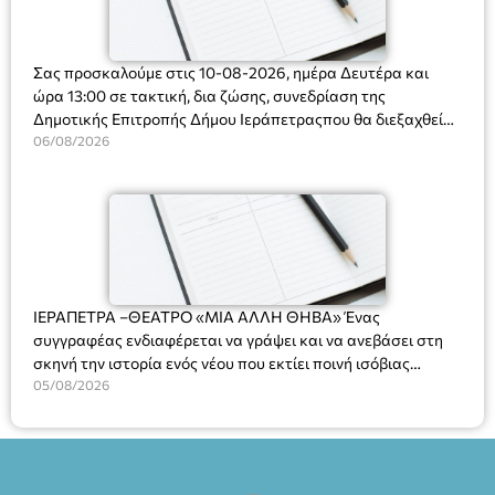
Σας προσκαλούμε στις 10-08-2026, ημέρα Δευτέρα και
ώρα 13:00 σε τακτική, δια ζώσης, συνεδρίαση της
Δημοτικής Επιτροπής Δήμου Ιεράπετραςπου θα διεξαχθεί
στο Δημοτικό Κατάστημα, Δημοκρατίας 31 στην αίθουσα
06/08/2026
«ΙΩΑΝΝΗΣ ΧΡΙΣΤΑΚΗΣ» στον 1ο όροφο, για τη συζήτηση
και λήψη αποφάσεων στα παρακάτω θέματα:
ΙΕΡΑΠΕΤΡΑ –ΘΕΑΤΡΟ «ΜΙΑ ΑΛΛΗ ΘΗΒΑ» Ένας
συγγραφέας ενδιαφέρεται να γράψει και να ανεβάσει στη
σκηνή την ιστορία ενός νέου που εκτίει ποινή ισόβιας
κάθειρξης για πατροκτονία. Ένα πολυβραβευμένο έργο για
05/08/2026
τις σχέσεις πατέρα-γιου, την ανδρική ταυτότητα, την ψυχική
ασθένεια, τον ερωτισμό. Ένα έργο αινιγματικό, συγκινητικό,
όσο και διασκεδαστικό. Ο διακεκριμένος σκηνοθέτης
Βαγγέλης Θεοδωρόπουλος ανέδειξε το πολυεπίπεδο αυτό