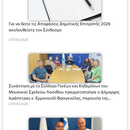
Για να δείτε τις Αποφάσεις Δημοτικής Επιτροπής 2026
ακολουθείστε τον Σύνδεσμο
07/08/2026
Συνάντηση με το Σύλλογο Γονέων και Κηδεμόνων του
Μουσικού Σχολείου Λασιθίου πραγματοποίησε ο Δήμαρχος
Ιεράπετρας κ. Εμμανουήλ Φραγκούλης, παρουσία της
Διευθύντριας του σχολείου κας Μαριάννας Χαΐτα.
07/08/2026