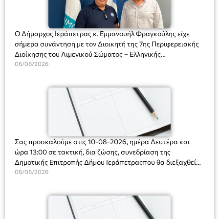
Ο Δήμαρχος Ιεράπετρας κ. Εμμανουήλ Φραγκούλης είχε
σήμερα συνάντηση με τον Διοικητή της 7ης Περιφερειακής
Διοίκησης του Λιμενικού Σώματος – Ελληνικής
Ακτοφυλακής (Λ.Σ.-ΕΛ.ΑΚΤ.), Αρχιπλοίαρχο Λ.Σ. κ. Ιωάννη
06/08/2026
Ορφανό
Σας προσκαλούμε στις 10-08-2026, ημέρα Δευτέρα και
ώρα 13:00 σε τακτική, δια ζώσης, συνεδρίαση της
Δημοτικής Επιτροπής Δήμου Ιεράπετραςπου θα διεξαχθεί
στο Δημοτικό Κατάστημα, Δημοκρατίας 31 στην αίθουσα
06/08/2026
«ΙΩΑΝΝΗΣ ΧΡΙΣΤΑΚΗΣ» στον 1ο όροφο, για τη συζήτηση
και λήψη αποφάσεων στα παρακάτω θέματα: