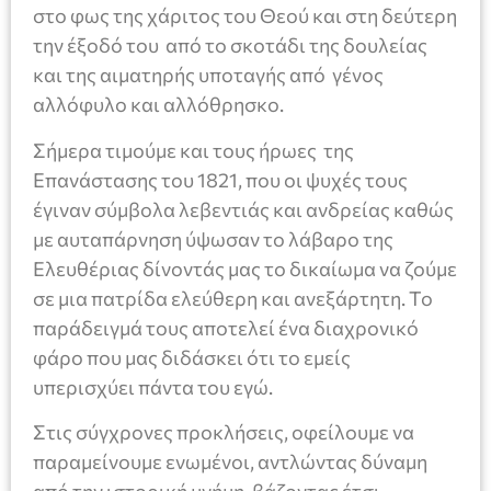
στο φως της χάριτος του Θεού και στη δεύτερη
την έξοδό του από το σκοτάδι της δουλείας
και της αιματηρής υποταγής από γένος
αλλόφυλο και αλλόθρησκο.
Σήμερα τιμούμε και τους ήρωες της
Επανάστασης του 1821, που οι ψυχές τους
έγιναν σύμβολα λεβεντιάς και ανδρείας καθώς
με αυταπάρνηση ύψωσαν το λάβαρο της
Ελευθέριας δίνοντάς μας το δικαίωμα να ζούμε
σε μια πατρίδα ελεύθερη και ανεξάρτητη. Το
παράδειγμά τους αποτελεί ένα διαχρονικό
φάρο που μας διδάσκει ότι το εμείς
υπερισχύει πάντα του εγώ.
Στις σύγχρονες προκλήσεις, οφείλουμε να
παραμείνουμε ενωμένοι, αντλώντας δύναμη