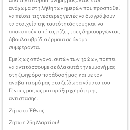
από την ιστορική μνήμη, βάζοντας έτσι
ανάχωμα στη λήθη των ημερών που προσπαθεί
να πείσει τις νεότερες γενιές να διαγράψουν
τα στοιχεία της ταυτότητάς τους και να
αποκοπούν από τις ρίζες τους δημιουργώντας
άβουλα υβρίδια έρμαια σε άνομα
συμφέροντα.
Εμείς ως απόγονοι αυτών των ηρώων, πρέπει
να αντιτάσσουμε σε όλα αυτά την εμμονή μας
στη ζωηφόρο παράδοσή μας και με τον
αναβαπτισμό μας στα ζείδωρα νάματα του
Γένους μας ως μια πράξη ηχηρότερης
αντίστασης.
Ζήτω το Έθνος!
Ζήτω η 25η Μαρτίου!