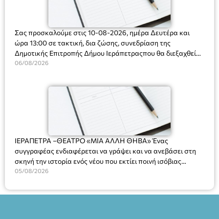
Σας προσκαλούμε στις 10-08-2026, ημέρα Δευτέρα και
ώρα 13:00 σε τακτική, δια ζώσης, συνεδρίαση της
Δημοτικής Επιτροπής Δήμου Ιεράπετραςπου θα διεξαχθεί
στο Δημοτικό Κατάστημα, Δημοκρατίας 31 στην αίθουσα
06/08/2026
«ΙΩΑΝΝΗΣ ΧΡΙΣΤΑΚΗΣ» στον 1ο όροφο, για τη συζήτηση
και λήψη αποφάσεων στα παρακάτω θέματα:
ΙΕΡΑΠΕΤΡΑ –ΘΕΑΤΡΟ «ΜΙΑ ΑΛΛΗ ΘΗΒΑ» Ένας
συγγραφέας ενδιαφέρεται να γράψει και να ανεβάσει στη
σκηνή την ιστορία ενός νέου που εκτίει ποινή ισόβιας
κάθειρξης για πατροκτονία. Ένα πολυβραβευμένο έργο για
05/08/2026
τις σχέσεις πατέρα-γιου, την ανδρική ταυτότητα, την ψυχική
ασθένεια, τον ερωτισμό. Ένα έργο αινιγματικό, συγκινητικό,
όσο και διασκεδαστικό. Ο διακεκριμένος σκηνοθέτης
Βαγγέλης Θεοδωρόπουλος ανέδειξε το πολυεπίπεδο αυτό