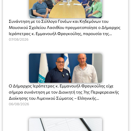
Συνάντηση με το Σύλλογο Γονέων και Κηδεμόνων του
Μουσικού Σχολείου Λασιθίου πραγματοποίησε ο Δήμαρχος
Ιεράπετρας κ. Εμμανουήλ Φραγκούλης, παρουσία της
Διευθύντριας του σχολείου κας Μαριάννας Χαΐτα.
07/08/2026
Ο Δήμαρχος Ιεράπετρας κ. Εμμανουήλ Φραγκούλης είχε
σήμερα συνάντηση με τον Διοικητή της 7ης Περιφερειακής
Διοίκησης του Λιμενικού Σώματος – Ελληνικής
Ακτοφυλακής (Λ.Σ.-ΕΛ.ΑΚΤ.), Αρχιπλοίαρχο Λ.Σ. κ. Ιωάννη
06/08/2026
Ορφανό