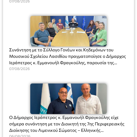
07/08/2026
Συνάντηση με το Σύλλογο Γονέων και Κηδεμόνων του
Μουσικού Σχολείου Λασιθίου πραγματοποίησε ο Δήμαρχος
Ιεράπετρας κ. Εμμανουήλ Φραγκούλης, παρουσία της
Διευθύντριας του σχολείου κας Μαριάννας Χαΐτα.
07/08/2026
Ο Δήμαρχος Ιεράπετρας κ. Εμμανουήλ Φραγκούλης είχε
σήμερα συνάντηση με τον Διοικητή της 7ης Περιφερειακής
Διοίκησης του Λιμενικού Σώματος – Ελληνικής
Ακτοφυλακής (Λ.Σ.-ΕΛ.ΑΚΤ.), Αρχιπλοίαρχο Λ.Σ. κ. Ιωάννη
06/08/2026