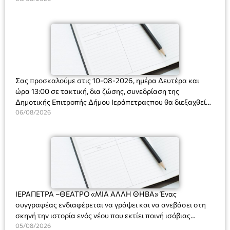
Ορφανό
Σας προσκαλούμε στις 10-08-2026, ημέρα Δευτέρα και
ώρα 13:00 σε τακτική, δια ζώσης, συνεδρίαση της
Δημοτικής Επιτροπής Δήμου Ιεράπετραςπου θα διεξαχθεί
στο Δημοτικό Κατάστημα, Δημοκρατίας 31 στην αίθουσα
06/08/2026
«ΙΩΑΝΝΗΣ ΧΡΙΣΤΑΚΗΣ» στον 1ο όροφο, για τη συζήτηση
και λήψη αποφάσεων στα παρακάτω θέματα:
ΙΕΡΑΠΕΤΡΑ –ΘΕΑΤΡΟ «ΜΙΑ ΑΛΛΗ ΘΗΒΑ» Ένας
συγγραφέας ενδιαφέρεται να γράψει και να ανεβάσει στη
σκηνή την ιστορία ενός νέου που εκτίει ποινή ισόβιας
κάθειρξης για πατροκτονία. Ένα πολυβραβευμένο έργο για
05/08/2026