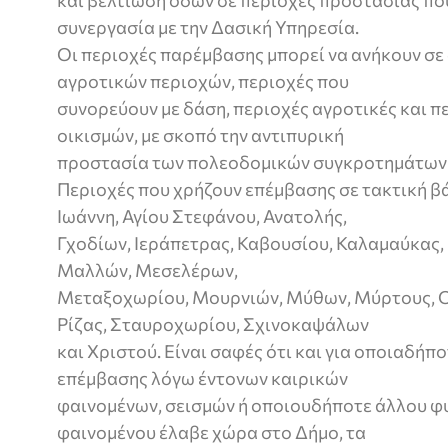
και βελτίωση οδών σε περιοχές προστασίας που 
συνεργασία με την Δασική Υπηρεσία.
Οι περιοχές παρέμβασης μπορεί να ανήκουν σε
αγροτικών περιοχών, περιοχές που
συνορεύουν με δάση, περιοχές αγροτικές και π
οικισμών, με σκοπό την αντιπυρική
προστασία των πολεοδομικών συγκροτημάτων 
Περιοχές που χρήζουν επέμβασης σε τακτική βάσ
Ιωάννη, Αγίου Στεφάνου, Ανατολής,
Γχοδίων, Ιεράπετρας, Καβουσίου, Καλαμαύκας,
Μαλλών, Μεσελέρων,
Μεταξοχωρίου, Μουρνιών, Μύθων, Μύρτους, Ο
Ρίζας, Σταυροχωρίου, Σχινοκαψάλων
και Χριστού. Είναι σαφές ότι και για οποιαδήπ
επέμβασης λόγω έντονων καιρικών
φαινομένων, σεισμών ή οποιουδήποτε άλλου φ
φαινομένου έλαβε χώρα στο Δήμο, τα