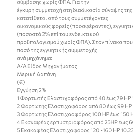
σύμβασης χωρίς ΦΠΑ. Για την
έγκυρη συμμετοχή στη διαδικασία σύναψης τη
κατατίθεται από τους συμμετέχοντες
οικονομικούς φορείς (προσφέροντες), εγγυητι
(ποσοστό 2% επί του ενδεικτικού
προϋπολογισμού χωρίς ΦΠΑ). Στον πίνακα που 
ποσό της εγγυητικής συμμετοχής
ανά μηχάνημα:
Α/Α Είδος Μηχανήματος
Μερική Δαπάνη
(€)
Εγγύηση 2%
1 Φορτωτής Ελαστιχοφόρος από 40 έως 79 ΗP 
2 Φορτωτής Ελαστιχοφόρος από 80 έως 99 HP 
3 Φορτωτής Ελαστιχοοφόρος 100 HP έως 150 H
4 Εκσκαφέας ερπυστριοφόρος από 25HP έως 60
5 Εκσκαφέας Ελαστιχοφόρος 120 -160 HP 10.2