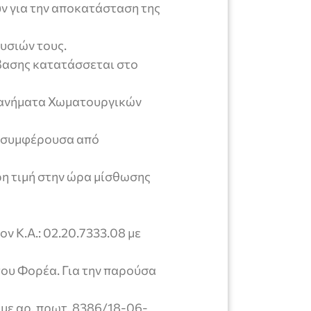
 για την αποκατάσταση της
υσιών τους.
βασης κατατάσσεται στο
ανήματα Χωματουργικών
ν συμφέρουσα από
ρη τιμή στην ώρα μίσθωσης
ν Κ.Α.: 02.20.7333.08 με
ου Φορέα. Για την παρούσα
ε αρ. πρωτ. 8386/18-06-