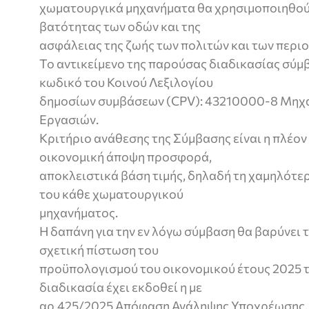
χωματουργικά μηχανήματα θα χρησιμοποιηθούν
βατότητας των οδών και της
ασφάλειας της ζωής των πολιτών και των περιο
Το αντικείμενο της παρούσας διαδικασίας σύμ
κωδικό του Κοινού Λεξιλογίου
δημοσίων συμβάσεων (CPV): 43210000-8 Μηχ
Εργασιών.
Κριτήριο ανάθεσης της Σύμβασης είναι η πλέο
οικονομική άποψη προσφορά,
αποκλειστικά βάση τιμής, δηλαδή τη χαμηλότε
του κάθε χωματουργικού
μηχανήματος.
Η δαπάνη για την εν λόγω σύμβαση θα βαρύνει το
σχετική πίστωση του
προϋπολογισμού του οικονομικού έτους 2025 τ
διαδικασία έχει εκδοθεί η με
αρ.425/2025 Απόφαση Ανάληψης Υποχρέωσης, μ