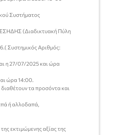
ικού Συστήματος
 ΕΣΗΔΗΣ (Διαδικτυακή Πύλη
16.( Συστημικός Αριθμός:
ι η 27/07/2025 και ώρα
αι ώρα 14:00.
 διαθέτουν τα προσόντα και
απά ή αλλοδαπά,
της εκτιμώμενης αξίας της