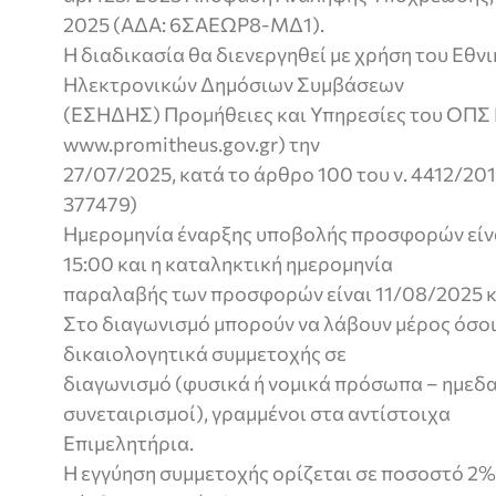
2025 (ΑΔΑ: 6ΣΑΕΩΡ8-ΜΔ1).
Η διαδικασία θα διενεργηθεί με χρήση του Εθν
Ηλεκτρονικών Δημόσιων Συμβάσεων
(ΕΣΗΔΗΣ) Προμήθειες και Υπηρεσίες του ΟΠΣ
www.promitheus.gov.gr) την
27/07/2025, κατά το άρθρο 100 του ν. 4412/20
377479)
Ημερομηνία έναρξης υποβολής προσφορών είνα
15:00 και η καταληκτική ημερομηνία
παραλαβής των προσφορών είναι 11/08/2025 κ
Στο διαγωνισμό μπορούν να λάβουν μέρος όσοι
δικαιολογητικά συμμετοχής σε
διαγωνισμό (φυσικά ή νομικά πρόσωπα – ημεδ
συνεταιρισμοί), γραμμένοι στα αντίστοιχα
Επιμελητήρια.
Η εγγύηση συμμετοχής ορίζεται σε ποσοστό 2% 