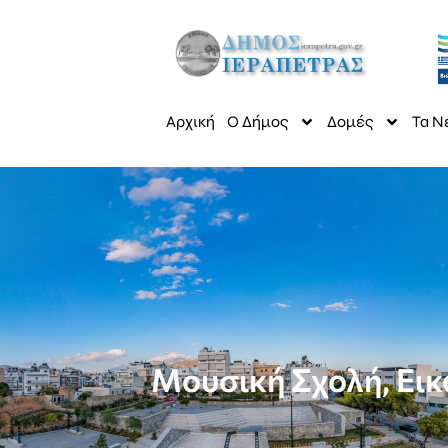
Αρχική
Ο Δήμος
Δομές
Τα Ν
Μουσική Σχολή, Εικ