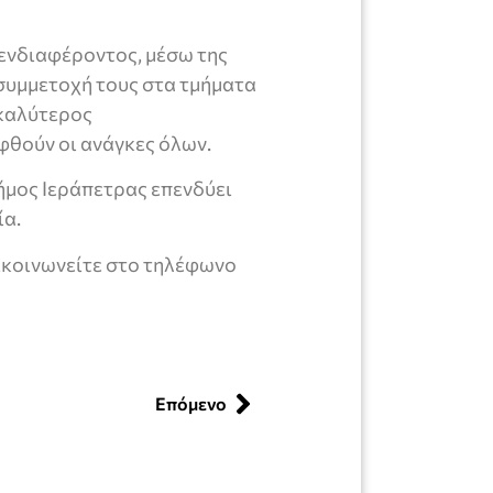
ενδιαφέροντος, μέσω της
 συμμετοχή τους στα τμήματα
 καλύτερος
φθούν οι ανάγκες όλων.
ήμος Ιεράπετρας επενδύει
ία.
πικοινωνείτε στο τηλέφωνο
Επόμενο