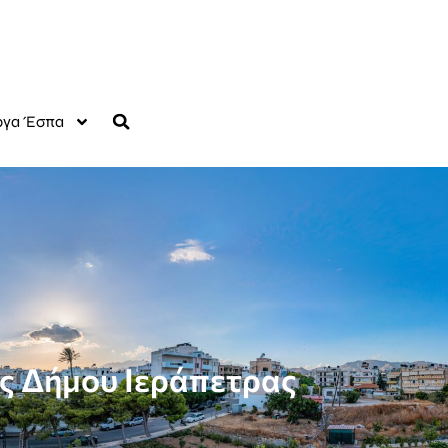
γα Έσπα
ες Δήμου Ιεράπετρας