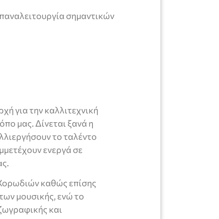
επαναλειτουργία σημαντικών
ρχή για την καλλιτεχνική
πο μας. Δίνεται ξανά η
αλλιεργήσουν το ταλέντο
υμμετέχουν ενεργά σε
ας.
 Χορωδιών καθώς επίσης
ων μουσικής, ενώ το
ζωγραφικής και