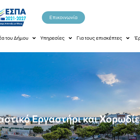
Επικοινωνία
έα του Δήμου
Υπηρεσίες
Για τους επισκέπτες
Έρ
αστικό Εργαστήρι και Χορωδί