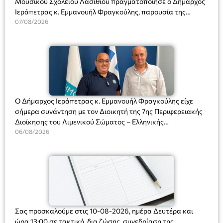
Μουσικού Σχολείου Λασιθίου πραγματοποίησε ο Δήμαρχος
Ιεράπετρας κ. Εμμανουήλ Φραγκούλης, παρουσία της
Διευθύντριας του σχολείου κας Μαριάννας Χαΐτα.
07/08/2026
Ο Δήμαρχος Ιεράπετρας κ. Εμμανουήλ Φραγκούλης είχε
σήμερα συνάντηση με τον Διοικητή της 7ης Περιφερειακής
Διοίκησης του Λιμενικού Σώματος – Ελληνικής
Ακτοφυλακής (Λ.Σ.-ΕΛ.ΑΚΤ.), Αρχιπλοίαρχο Λ.Σ. κ. Ιωάννη
06/08/2026
Ορφανό
Σας προσκαλούμε στις 10-08-2026, ημέρα Δευτέρα και
ώρα 13:00 σε τακτική, δια ζώσης, συνεδρίαση της