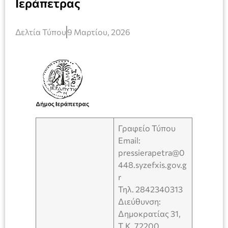
Ιεράπετρας
Δελτία Τύπου
9 Μαρτίου, 2026
Γραφείο Τύπου
Email:
pressierapetra@0
448.syzefxis.gov.g
r
Τηλ. 2842340313
Διεύθυνση:
Δημοκρατίας 31,
Τ.Κ. 72200