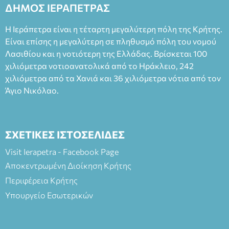
2023, για την ερμηνεία του στον διπλό ρόλο του Μαρτίν/
ΔΗΜΟΣ ΙΕΡΑΠΕΤΡΑΣ
Φεδερίκο. Σκηνοθεσία: Βαγγέλης Θεοδωρόπουλος Είσοδος: :
Ταμείο 22€- Προπώληση 20€( Άνεργοι, Φοιτητές, ΑΜΕΑ,
Η Ιεράπετρα είναι η τέταρτη μεγαλύτερη πόλη της Κρήτης.
άνω των 65 Προπώληση: Βιβλιοπωλείο Πάπυρος (Πλατεία
Είναι επίσης η μεγαλύτερη σε πληθυσμό πόλη του νομού
Πλαστήρα), E&G Mini market (Δημοκρατίας 39 Ιεράπετρα)
Λασιθίου και η νοτιότερη της Ελλάδας. Βρίσκεται 100
και στο more.com Χώρος: 3ο Γυμνάσιο Ιεράπετρας
(Είσοδος ΕΠΑ.Λ.) Έναρξη 21:15 Οργάνωση: ΚΝΩΣΟΣ
χιλιόμετρα νοτιοανατολικά από το Ηράκλειο, 242
ΘΕΑΤΡΙΚΕΣ ΠΑΡΑΓΩΓΕΣ ΕΕ
χιλιόμετρα από τα Χανιά και 36 χιλιόμετρα νότια από τον
Άγιο Νικόλαο.
ΣΧΕΤΙΚΕΣ ΙΣΤΟΣΕΛΙΔΕΣ
Visit Ierapetra - Facebook Page
Αποκεντρωμένη Διοίκηση Κρήτης
Περιφέρεια Κρήτης
Υπουργείο Εσωτερικών