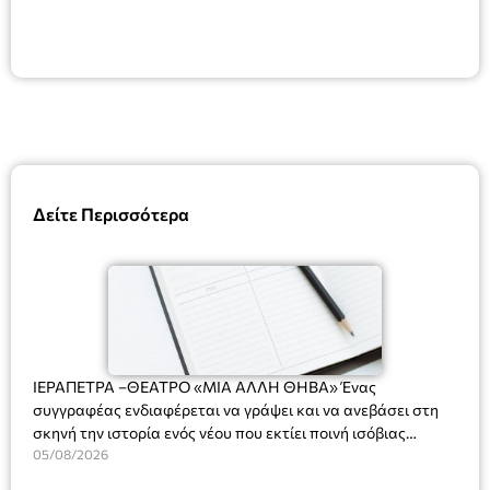
Δείτε Περισσότερα
ΙΕΡΑΠΕΤΡΑ –ΘΕΑΤΡΟ «ΜΙΑ ΑΛΛΗ ΘΗΒΑ» Ένας
συγγραφέας ενδιαφέρεται να γράψει και να ανεβάσει στη
σκηνή την ιστορία ενός νέου που εκτίει ποινή ισόβιας
κάθειρξης για πατροκτονία. Ένα πολυβραβευμένο έργο για
05/08/2026
τις σχέσεις πατέρα-γιου, την ανδρική ταυτότητα, την ψυχική