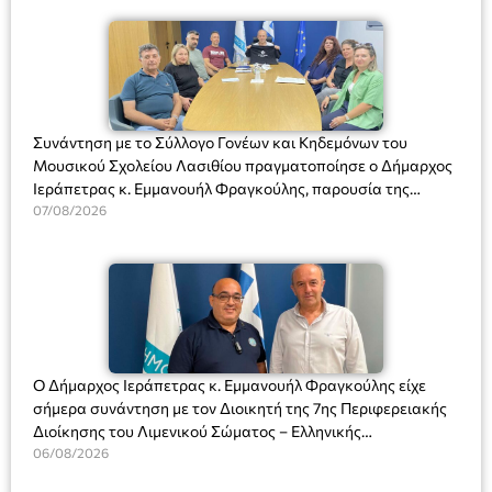
Συνάντηση με το Σύλλογο Γονέων και Κηδεμόνων του
Μουσικού Σχολείου Λασιθίου πραγματοποίησε ο Δήμαρχος
Ιεράπετρας κ. Εμμανουήλ Φραγκούλης, παρουσία της
Διευθύντριας του σχολείου κας Μαριάννας Χαΐτα.
07/08/2026
Ο Δήμαρχος Ιεράπετρας κ. Εμμανουήλ Φραγκούλης είχε
σήμερα συνάντηση με τον Διοικητή της 7ης Περιφερειακής
Διοίκησης του Λιμενικού Σώματος – Ελληνικής
Ακτοφυλακής (Λ.Σ.-ΕΛ.ΑΚΤ.), Αρχιπλοίαρχο Λ.Σ. κ. Ιωάννη
06/08/2026
Ορφανό