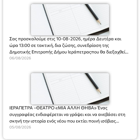
Σας προσκαλούμε στις 10-08-2026, ημέρα Δευτέρα και
ώρα 13:00 σε τακτική, δια ζώσης, συνεδρίαση της
Δημοτικής Επιτροπής Δήμου Ιεράπετραςπου θα διεξαχθεί
στο Δημοτικό Κατάστημα, Δημοκρατίας 31 στην αίθουσα
06/08/2026
«ΙΩΑΝΝΗΣ ΧΡΙΣΤΑΚΗΣ» στον 1ο όροφο, για τη συζήτηση
και λήψη αποφάσεων στα παρακάτω θέματα:
ΙΕΡΑΠΕΤΡΑ –ΘΕΑΤΡΟ «ΜΙΑ ΑΛΛΗ ΘΗΒΑ» Ένας
συγγραφέας ενδιαφέρεται να γράψει και να ανεβάσει στη
σκηνή την ιστορία ενός νέου που εκτίει ποινή ισόβιας
κάθειρξης για πατροκτονία. Ένα πολυβραβευμένο έργο για
05/08/2026
τις σχέσεις πατέρα-γιου, την ανδρική ταυτότητα, την ψυχική