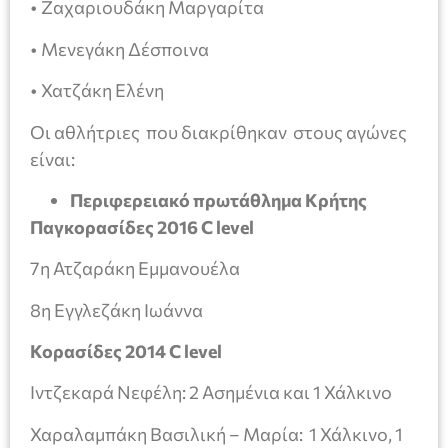
• Ζαχαριουδάκη Μαργαρίτα
• Μενεγάκη Δέσποινα
• Χατζάκη Ελένη
Οι αθλήτριες που διακρίθηκαν στους αγώνες
είναι:
Περιφερειακό πρωτάθλημα Κρήτης
Παγκορασίδες 2016
C
level
7η Ατζαράκη Εμμανουέλα
8η Εγγλεζάκη Ιωάννα
Κορασίδες 2014 C level
Ιντζεκαρά Νεφέλη: 2 Ασημένια και 1 Χάλκινο
Χαραλαμπάκη Βασιλική – Μαρία: 1 Χάλκινο, 1