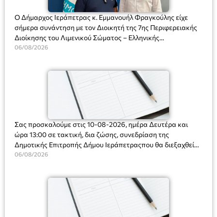
Ο Δήμαρχος Ιεράπετρας κ. Εμμανουήλ Φραγκούλης είχε
σήμερα συνάντηση με τον Διοικητή της 7ης Περιφερειακής
Διοίκησης του Λιμενικού Σώματος – Ελληνικής
Ακτοφυλακής (Λ.Σ.-ΕΛ.ΑΚΤ.), Αρχιπλοίαρχο Λ.Σ. κ. Ιωάννη
06/08/2026
Ορφανό
Σας προσκαλούμε στις 10-08-2026, ημέρα Δευτέρα και
ώρα 13:00 σε τακτική, δια ζώσης, συνεδρίαση της
Δημοτικής Επιτροπής Δήμου Ιεράπετραςπου θα διεξαχθεί
στο Δημοτικό Κατάστημα, Δημοκρατίας 31 στην αίθουσα
06/08/2026
«ΙΩΑΝΝΗΣ ΧΡΙΣΤΑΚΗΣ» στον 1ο όροφο, για τη συζήτηση
και λήψη αποφάσεων στα παρακάτω θέματα: