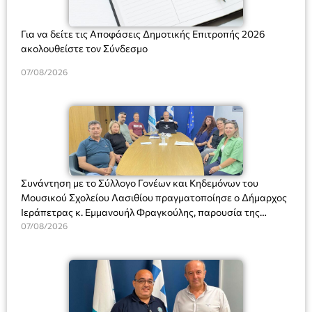
Για να δείτε τις Αποφάσεις Δημοτικής Επιτροπής 2026
ακολουθείστε τον Σύνδεσμο
07/08/2026
Συνάντηση με το Σύλλογο Γονέων και Κηδεμόνων του
Μουσικού Σχολείου Λασιθίου πραγματοποίησε ο Δήμαρχος
Ιεράπετρας κ. Εμμανουήλ Φραγκούλης, παρουσία της
Διευθύντριας του σχολείου κας Μαριάννας Χαΐτα.
07/08/2026