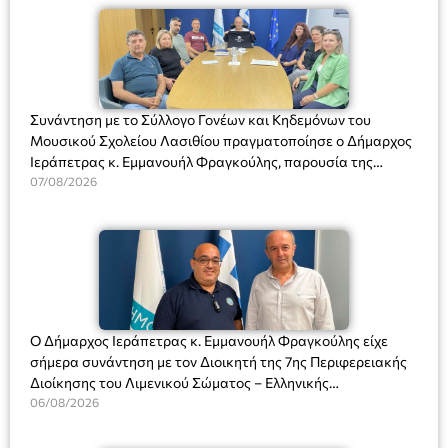
Συνάντηση με το Σύλλογο Γονέων και Κηδεμόνων του
Μουσικού Σχολείου Λασιθίου πραγματοποίησε ο Δήμαρχος
Ιεράπετρας κ. Εμμανουήλ Φραγκούλης, παρουσία της
Διευθύντριας του σχολείου κας Μαριάννας Χαΐτα.
07/08/2026
Ο Δήμαρχος Ιεράπετρας κ. Εμμανουήλ Φραγκούλης είχε
σήμερα συνάντηση με τον Διοικητή της 7ης Περιφερειακής
Διοίκησης του Λιμενικού Σώματος – Ελληνικής
Ακτοφυλακής (Λ.Σ.-ΕΛ.ΑΚΤ.), Αρχιπλοίαρχο Λ.Σ. κ. Ιωάννη
06/08/2026
Ορφανό