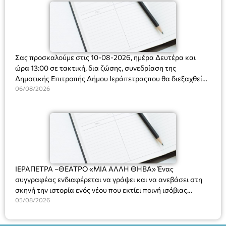
Σας προσκαλούμε στις 10-08-2026, ημέρα Δευτέρα και
ώρα 13:00 σε τακτική, δια ζώσης, συνεδρίαση της
Δημοτικής Επιτροπής Δήμου Ιεράπετραςπου θα διεξαχθεί
στο Δημοτικό Κατάστημα, Δημοκρατίας 31 στην αίθουσα
06/08/2026
«ΙΩΑΝΝΗΣ ΧΡΙΣΤΑΚΗΣ» στον 1ο όροφο, για τη συζήτηση
και λήψη αποφάσεων στα παρακάτω θέματα:
ΙΕΡΑΠΕΤΡΑ –ΘΕΑΤΡΟ «ΜΙΑ ΑΛΛΗ ΘΗΒΑ» Ένας
συγγραφέας ενδιαφέρεται να γράψει και να ανεβάσει στη
σκηνή την ιστορία ενός νέου που εκτίει ποινή ισόβιας
κάθειρξης για πατροκτονία. Ένα πολυβραβευμένο έργο για
05/08/2026
τις σχέσεις πατέρα-γιου, την ανδρική ταυτότητα, την ψυχική
ασθένεια, τον ερωτισμό. Ένα έργο αινιγματικό, συγκινητικό,