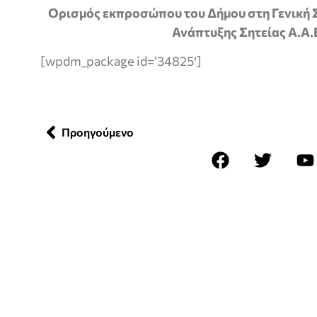
Ορισμός εκπροσώπου του Δήμου στη Γενική 
Ανάπτυξης Σητείας Α.Α.
[wpdm_package id=’34825′]
Προηγούμενο