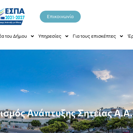
Επικοινωνία
έα του Δήμου
Υπηρεσίες
Για τους επισκέπτες
Έρ
ισμός Ανάπτυξης Σητείας Α.Α.