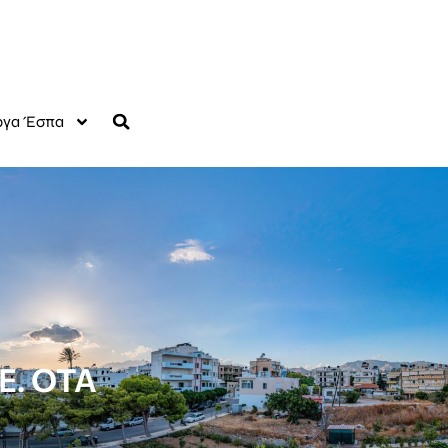
γα Έσπα
Ε. ΟΤΑ