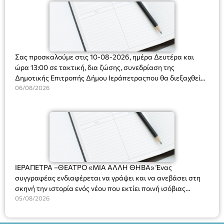
Σας προσκαλούμε στις 10-08-2026, ημέρα Δευτέρα και
ώρα 13:00 σε τακτική, δια ζώσης, συνεδρίαση της
Δημοτικής Επιτροπής Δήμου Ιεράπετραςπου θα διεξαχθεί
στο Δημοτικό Κατάστημα, Δημοκρατίας 31 στην αίθουσα
06/08/2026
«ΙΩΑΝΝΗΣ ΧΡΙΣΤΑΚΗΣ» στον 1ο όροφο, για τη συζήτηση
και λήψη αποφάσεων στα παρακάτω θέματα:
ΙΕΡΑΠΕΤΡΑ –ΘΕΑΤΡΟ «ΜΙΑ ΑΛΛΗ ΘΗΒΑ» Ένας
συγγραφέας ενδιαφέρεται να γράψει και να ανεβάσει στη
σκηνή την ιστορία ενός νέου που εκτίει ποινή ισόβιας
κάθειρξης για πατροκτονία. Ένα πολυβραβευμένο έργο για
05/08/2026
τις σχέσεις πατέρα-γιου, την ανδρική ταυτότητα, την ψυχική
ασθένεια, τον ερωτισμό. Ένα έργο αινιγματικό, συγκινητικό,