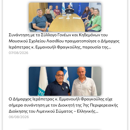
Συνάντηση με το Σύλλογο Γονέων και Κηδεμόνων του
Μουσικού Σχολείου Λασιθίου πραγματοποίησε ο Δήμαρχος
Ιεράπετρας κ. Εμμανουήλ Φραγκούλης, παρουσία της
Διευθύντριας του σχολείου κας Μαριάννας Χαΐτα.
07/08/2026
Ο Δήμαρχος Ιεράπετρας κ. Εμμανουήλ Φραγκούλης είχε
σήμερα συνάντηση με τον Διοικητή της 7ης Περιφερειακής
Διοίκησης του Λιμενικού Σώματος – Ελληνικής
Ακτοφυλακής (Λ.Σ.-ΕΛ.ΑΚΤ.), Αρχιπλοίαρχο Λ.Σ. κ. Ιωάννη
06/08/2026
Ορφανό