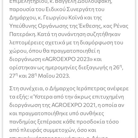
Επιμελητηρίου, κ. Βαγγέλη Δουλουφάκη,
παρουσία του Ειδικού Συνεργάτη του
Δημάρχου, κ. Γεωργίου Κοϊνά και της
Υπεύθυνης Οργάνωσης της Έκθεσης, κας Ρένας
Πατεράκη. Κατά τη συνάντηση συζητήθηκαν
λεπτομέρειες σχετικά με τη διαμόρφωση του
χώρου, όπου θα πραγματοποιηθεί η
διοργάνωση «AGROEXPO 2023» και
η
ορίστηκαν ως ημερομηνίες διεξαγωγής η 26
,
η
η
27
και 28
Μαΐου 2023.
Στη συνέχεια, ο Δήμαρχος Ιεράπετρας ανέφερε
τα εξής: « Ύστερα από την άκρως επιτυχημένη
διοργάνωση της AGROEXPO 2021, η οποία αν
και πραγματοποιήθηκε υπό συνθήκες
πανδημίας ξεπέρασε κάθε προσδοκία τόσο
από πλευράς συμμετοχών, όσο και