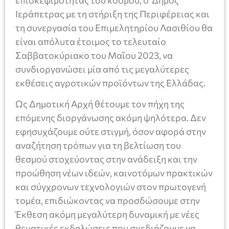
επισκεψιμότητας του κόσμου, o Δήμος
Ιεράπετρας με τη στήριξη της Περιφέρειας και
τη συνεργασία του Επιμελητηρίου Λασιθίου θα
είναι απόλυτα έτοιμος το τελευταίο
Σαββατοκύριακο του Μαΐου 2023, να
συνδιοργανώσει μία από τις μεγαλύτερες
εκθέσεις αγροτικών προϊόντων της Ελλάδας.
Ως Δημοτική Αρχή θέτουμε τον πήχη της
επόμενης διοργάνωσης ακόμη ψηλότερα. Δεν
εφησυχάζουμε ούτε στιγμή, όσον αφορά στην
αναζήτηση τρόπων για τη βελτίωση του
θεσμού στοχεύοντας στην ανάδειξη και την
προώθηση νέων ιδεών, καινοτόμων πρακτικών
και σύγχρονων τεχνολογιών στον πρωτογενή
τομέα, επιδιώκοντας να προσδώσουμε στην
Έκθεση ακόμη μεγαλύτερη δυναμική με νέες
θεματικές εκδηλώσεις που σχεδιάζουμε να