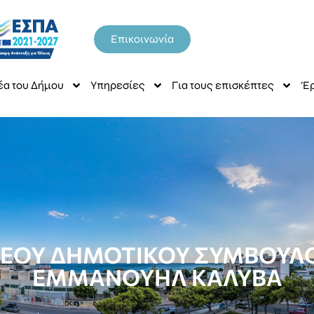
Επικοινωνία
έα του Δήμου
Υπηρεσίες
Για τους επισκέπτες
Έρ
ΕΟΥ ΔΗΜΟΤΙΚΟΥ ΣΥΜΒΟΥΛΟ
ΕΜΜΑΝΟΥΗΛ ΚΑΛΥΒΑ