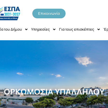
Επικοινωνία
έα του Δήμου
Υπηρεσίες
Για τους επισκέπτες
Έρ
ΟΡΚΩΜΟΣΙΑ ΥΠΑΛΛΗΛΟΥ