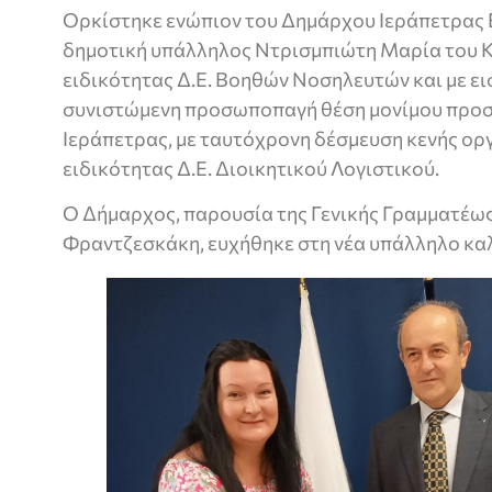
Ορκίστηκε ενώπιον του Δημάρχου Ιεράπετρας
δημοτική υπάλληλος Ντρισμπιώτη Μαρία του K
ειδικότητας Δ.Ε. Βοηθών Νοσηλευτών και με ει
συνιστώμενη προσωποπαγή θέση μονίμου προ
Ιεράπετρας, με ταυτόχρονη δέσμευση κενής ορ
ειδικότητας Δ.Ε. Διοικητικού Λογιστικού.
Ο Δήμαρχος, παρουσία της Γενικής Γραμματέω
Φραντζεσκάκη, ευχήθηκε στη νέα υπάλληλο καλ