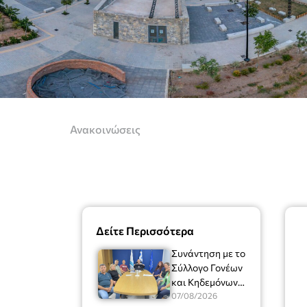
Ανακοινώσεις
Δείτε Περισσότερα
Συνάντηση με το
Σύλλογο Γονέων
και Κηδεμόνων
του Μουσικού
07/08/2026