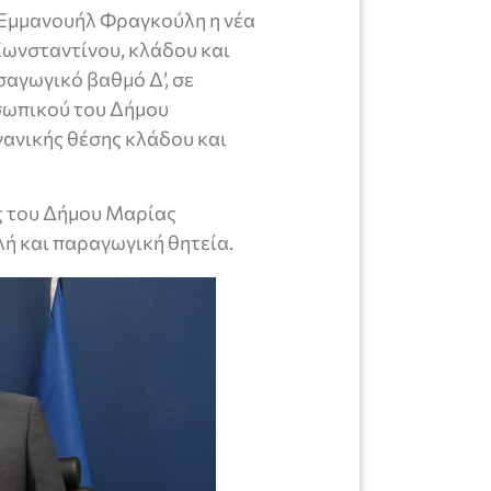
 Εμμανουήλ Φραγκούλη η νέα
ωνσταντίνου, κλάδου και
σαγωγικό βαθμό Δ’, σε
σωπικού του Δήμου
γανικής θέσης κλάδου και
ς του Δήμου Μαρίας
ή και παραγωγική θητεία.