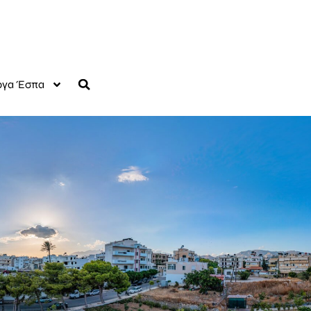
γα Έσπα