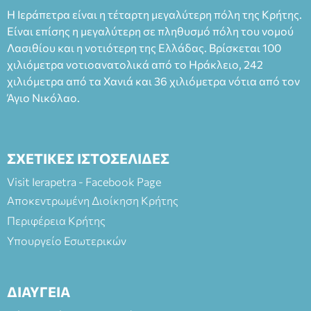
Ταμείο 22€- Προπώληση 20€( Άνεργοι, Φοιτητές, ΑΜΕΑ,
Η Ιεράπετρα είναι η τέταρτη μεγαλύτερη πόλη της Κρήτης.
άνω των 65 Προπώληση: Βιβλιοπωλείο Πάπυρος (Πλατεία
Είναι επίσης η μεγαλύτερη σε πληθυσμό πόλη του νομού
Πλαστήρα), E&G Mini market (Δημοκρατίας 39 Ιεράπετρα)
Λασιθίου και η νοτιότερη της Ελλάδας. Βρίσκεται 100
και στο more.com Χώρος: 3ο Γυμνάσιο Ιεράπετρας
(Είσοδος ΕΠΑ.Λ.) Έναρξη 21:15 Οργάνωση: ΚΝΩΣΟΣ
χιλιόμετρα νοτιοανατολικά από το Ηράκλειο, 242
ΘΕΑΤΡΙΚΕΣ ΠΑΡΑΓΩΓΕΣ ΕΕ
χιλιόμετρα από τα Χανιά και 36 χιλιόμετρα νότια από τον
Άγιο Νικόλαο.
ΣΧΕΤΙΚΕΣ ΙΣΤΟΣΕΛΙΔΕΣ
Visit Ierapetra - Facebook Page
Αποκεντρωμένη Διοίκηση Κρήτης
Περιφέρεια Κρήτης
Υπουργείο Εσωτερικών
ΔΙΑΥΓΕΙΑ