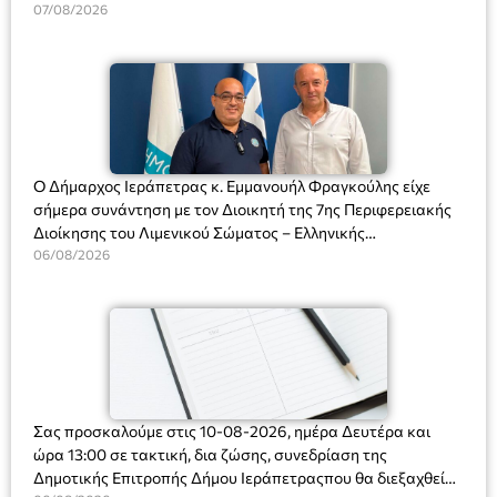
Διευθύντριας του σχολείου κας Μαριάννας Χαΐτα.
07/08/2026
Ο Δήμαρχος Ιεράπετρας κ. Εμμανουήλ Φραγκούλης είχε
σήμερα συνάντηση με τον Διοικητή της 7ης Περιφερειακής
Διοίκησης του Λιμενικού Σώματος – Ελληνικής
Ακτοφυλακής (Λ.Σ.-ΕΛ.ΑΚΤ.), Αρχιπλοίαρχο Λ.Σ. κ. Ιωάννη
06/08/2026
Ορφανό
Σας προσκαλούμε στις 10-08-2026, ημέρα Δευτέρα και
ώρα 13:00 σε τακτική, δια ζώσης, συνεδρίαση της
Δημοτικής Επιτροπής Δήμου Ιεράπετραςπου θα διεξαχθεί