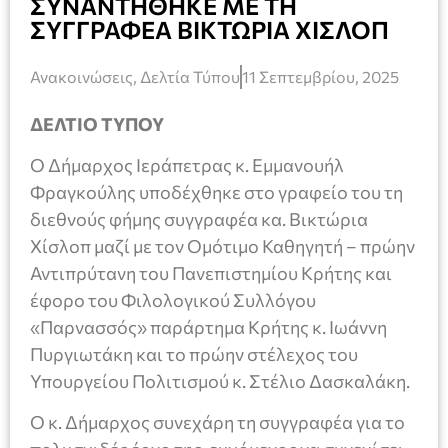
ΣΥΝΑΝΤΗΘΗΚΕ ΜΕ ΤΗ
ΣΥΓΓΡΑΦΕΑ ΒΙΚΤΩΡΙΑ ΧΙΣΛΟΠ
Ανακοινώσεις
,
Δελτία Τύπου
11 Σεπτεμβρίου, 2025
ΔΕΛΤΙΟ ΤΥΠΟΥ
Ο Δήμαρχος Ιεράπετρας κ. Εμμανουήλ
Φραγκούλης υποδέχθηκε στο γραφείο του τη
διεθνούς φήμης συγγραφέα κα. Βικτώρια
Χίσλοπ μαζί με τον Ομότιμο Καθηγητή – πρώην
Αντιπρύτανη του Πανεπιστημίου Κρήτης και
έφορο του Φιλολογικού Συλλόγου
«Παρνασσός» παράρτημα Κρήτης κ. Ιωάννη
Πυργιωτάκη και το πρώην στέλεχος του
Υπουργείου Πολιτισμού κ. Στέλιο Δασκαλάκη.
Ο κ. Δήμαρχος συνεχάρη τη συγγραφέα για το