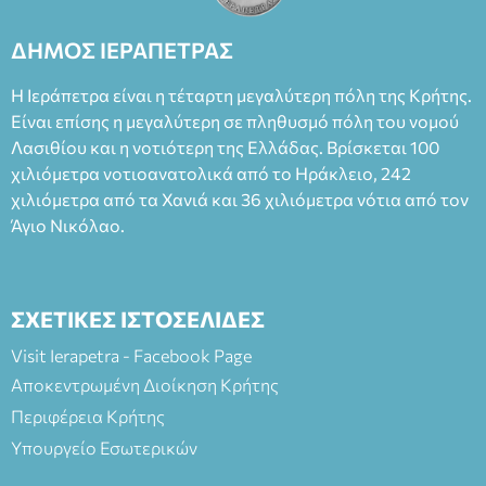
Καπουράνη, νικητή του βραβείου Δημήτρης Χορν 2022-
2023, για την ερμηνεία του στον διπλό ρόλο του Μαρτίν/
ΔΗΜΟΣ ΙΕΡΑΠΕΤΡΑΣ
Φεδερίκο. Σκηνοθεσία: Βαγγέλης Θεοδωρόπουλος Είσοδος: :
Ταμείο 22€- Προπώληση 20€( Άνεργοι, Φοιτητές, ΑΜΕΑ,
Η Ιεράπετρα είναι η τέταρτη μεγαλύτερη πόλη της Κρήτης.
άνω των 65 Προπώληση: Βιβλιοπωλείο Πάπυρος (Πλατεία
Είναι επίσης η μεγαλύτερη σε πληθυσμό πόλη του νομού
Πλαστήρα), E&G Mini market (Δημοκρατίας 39 Ιεράπετρα)
Λασιθίου και η νοτιότερη της Ελλάδας. Βρίσκεται 100
και στο more.com Χώρος: 3ο Γυμνάσιο Ιεράπετρας
(Είσοδος ΕΠΑ.Λ.) Έναρξη 21:15 Οργάνωση: ΚΝΩΣΟΣ
χιλιόμετρα νοτιοανατολικά από το Ηράκλειο, 242
ΘΕΑΤΡΙΚΕΣ ΠΑΡΑΓΩΓΕΣ ΕΕ
χιλιόμετρα από τα Χανιά και 36 χιλιόμετρα νότια από τον
Άγιο Νικόλαο.
ΣΧΕΤΙΚΕΣ ΙΣΤΟΣΕΛΙΔΕΣ
Visit Ierapetra - Facebook Page
Αποκεντρωμένη Διοίκηση Κρήτης
Περιφέρεια Κρήτης
Υπουργείο Εσωτερικών