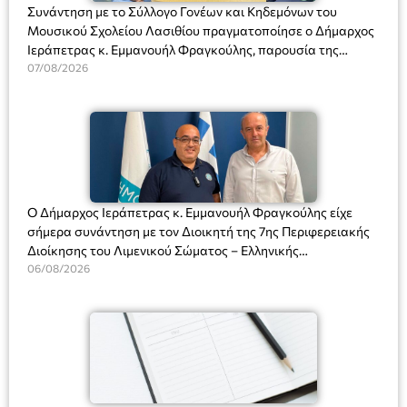
Συνάντηση με το Σύλλογο Γονέων και Κηδεμόνων του
Μουσικού Σχολείου Λασιθίου πραγματοποίησε ο Δήμαρχος
Ιεράπετρας κ. Εμμανουήλ Φραγκούλης, παρουσία της
Διευθύντριας του σχολείου κας Μαριάννας Χαΐτα.
07/08/2026
Ο Δήμαρχος Ιεράπετρας κ. Εμμανουήλ Φραγκούλης είχε
σήμερα συνάντηση με τον Διοικητή της 7ης Περιφερειακής
Διοίκησης του Λιμενικού Σώματος – Ελληνικής
Ακτοφυλακής (Λ.Σ.-ΕΛ.ΑΚΤ.), Αρχιπλοίαρχο Λ.Σ. κ. Ιωάννη
06/08/2026
Ορφανό