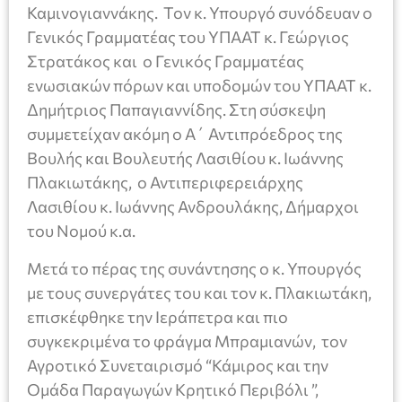
Καμινογιαννάκης. Τον κ. Υπουργό συνόδευαν ο
Γενικός Γραμματέας του ΥΠΑΑΤ κ. Γεώργιος
Στρατάκος και ο Γενικός Γραμματέας
ενωσιακών πόρων και υποδομών του ΥΠΑΑΤ κ.
Δημήτριος Παπαγιαννίδης. Στη σύσκεψη
συμμετείχαν ακόμη ο Α΄ Αντιπρόεδρος της
Βουλής και Βουλευτής Λασιθίου κ. Ιωάννης
Πλακιωτάκης, ο Αντιπεριφερειάρχης
Λασιθίου κ. Ιωάννης Ανδρουλάκης, Δήμαρχοι
του Νομού κ.α.
Μετά το πέρας της συνάντησης ο κ. Υπουργός
με τους συνεργάτες του και τον κ. Πλακιωτάκη,
επισκέφθηκε την Ιεράπετρα και πιο
συγκεκριμένα το φράγμα Μπραμιανών, τον
Αγροτικό Συνεταιρισμό “Κάμιρος και την
Ομάδα Παραγωγών Κρητικό Περιβόλι ”,