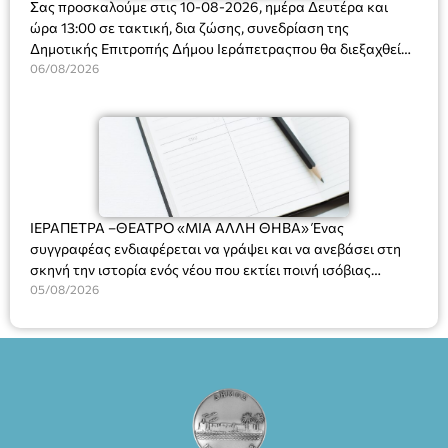
Σας προσκαλούμε στις 10-08-2026, ημέρα Δευτέρα και
ώρα 13:00 σε τακτική, δια ζώσης, συνεδρίαση της
Δημοτικής Επιτροπής Δήμου Ιεράπετραςπου θα διεξαχθεί
στο Δημοτικό Κατάστημα, Δημοκρατίας 31 στην αίθουσα
06/08/2026
«ΙΩΑΝΝΗΣ ΧΡΙΣΤΑΚΗΣ» στον 1ο όροφο, για τη συζήτηση
και λήψη αποφάσεων στα παρακάτω θέματα:
ΙΕΡΑΠΕΤΡΑ –ΘΕΑΤΡΟ «ΜΙΑ ΑΛΛΗ ΘΗΒΑ» Ένας
συγγραφέας ενδιαφέρεται να γράψει και να ανεβάσει στη
σκηνή την ιστορία ενός νέου που εκτίει ποινή ισόβιας
κάθειρξης για πατροκτονία. Ένα πολυβραβευμένο έργο για
05/08/2026
τις σχέσεις πατέρα-γιου, την ανδρική ταυτότητα, την ψυχική
ασθένεια, τον ερωτισμό. Ένα έργο αινιγματικό, συγκινητικό,
όσο και διασκεδαστικό. Ο διακεκριμένος σκηνοθέτης
Βαγγέλης Θεοδωρόπουλος ανέδειξε το πολυεπίπεδο αυτό
έργο, ενώ η παράσταση έχει καθιερωθεί ως σημαντικό
θεατρικό γεγονός χάρη στις εξαιρετικές ερμηνείες του
Θάνου Λέκκα στον ρόλο του Συγγραφέα και του Δημήτρη