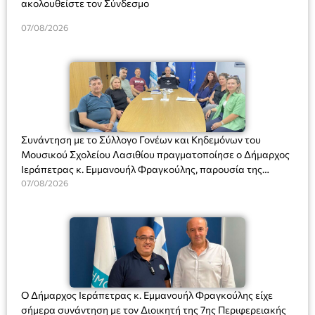
ακολουθείστε τον Σύνδεσμο
07/08/2026
Συνάντηση με το Σύλλογο Γονέων και Κηδεμόνων του
Μουσικού Σχολείου Λασιθίου πραγματοποίησε ο Δήμαρχος
Ιεράπετρας κ. Εμμανουήλ Φραγκούλης, παρουσία της
Διευθύντριας του σχολείου κας Μαριάννας Χαΐτα.
07/08/2026
Ο Δήμαρχος Ιεράπετρας κ. Εμμανουήλ Φραγκούλης είχε
σήμερα συνάντηση με τον Διοικητή της 7ης Περιφερειακής