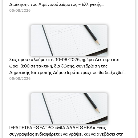
Διοίκησης του Λιμενικού Σώματος – Ελληνικής
Ακτοφυλακής (Λ.Σ.-ΕΛ.ΑΚΤ.), Αρχιπλοίαρχο Λ.Σ. κ. Ιωάννη
06/08/2026
Ορφανό
Σας προσκαλούμε στις 10-08-2026, ημέρα Δευτέρα και
ώρα 13:00 σε τακτική, δια ζώσης, συνεδρίαση της
Δημοτικής Επιτροπής Δήμου Ιεράπετραςπου θα διεξαχθεί
στο Δημοτικό Κατάστημα, Δημοκρατίας 31 στην αίθουσα
06/08/2026
«ΙΩΑΝΝΗΣ ΧΡΙΣΤΑΚΗΣ» στον 1ο όροφο, για τη συζήτηση
και λήψη αποφάσεων στα παρακάτω θέματα:
ΙΕΡΑΠΕΤΡΑ –ΘΕΑΤΡΟ «ΜΙΑ ΑΛΛΗ ΘΗΒΑ» Ένας
συγγραφέας ενδιαφέρεται να γράψει και να ανεβάσει στη