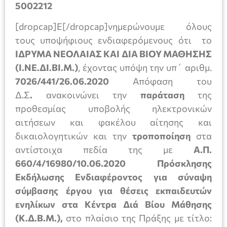
5002212
[dropcap]Ε[/dropcap]νημερώνουμε όλους
τους υποψήφιους ενδιαφερόμενους ότι το
IΔΡΥΜΑ ΝΕΟΛΑΙΑΣ ΚΑΙ ΔΙΑ ΒΙΟΥ ΜΑΘΗΣΗΣ
(Ι.ΝΕ.ΔΙ.ΒΙ.Μ.)
, έχοντας υπόψη την υπ΄ αριθμ.
7026/441/26.06.2020
Απόφαση του
Δ.Σ
.
ανακοινώνει την
παράταση
της
προθεσμίας υποβολής ηλεκτρονικών
αιτήσεων και φακέλου αίτησης και
δικαιολογητικών και την
τροποποίηση
στα
αντίστοιχα πεδία της με
Α.Π.
660/4/16980/10.06.2020 Πρόσκλησης
Εκδήλωσης Ενδιαφέροντος για σύναψη
σύμβασης έργου για θέσεις εκπαιδευτών
ενηλίκων στα Κέντρα Διά Βίου Μάθησης
(Κ.Δ.Β.Μ.),
στο πλαίσιο της Πράξης με τίτλο: