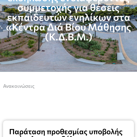
συμμετοχής για θέσεις
εκπαιδευτών ενηλίκων στα
«Κέντρα Διά Βίου Μάθησης
(Κ.Δ.Β.Μ.)
Ανακοινώσεις
Παράταση προθεσμίας υποβολής