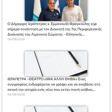
Ο Δήμαρχος Ιεράπετρας κ. Εμμανουήλ Φραγκούλης είχε
σήμερα συνάντηση με τον Διοικητή της 7ης Περιφερειακής
Διοίκησης του Λιμενικού Σώματος – Ελληνικής
Ακτοφυλακής (Λ.Σ.-ΕΛ.ΑΚΤ.), Αρχιπλοίαρχο Λ.Σ. κ. Ιωάννη
06/08/2026
Ορφανό
ΙΕΡΑΠΕΤΡΑ –ΘΕΑΤΡΟ «ΜΙΑ ΑΛΛΗ ΘΗΒΑ» Ένας
συγγραφέας ενδιαφέρεται να γράψει και να ανεβάσει στη
σκηνή την ιστορία ενός νέου που εκτίει ποινή ισόβιας
κάθειρξης για πατροκτονία. Ένα πολυβραβευμένο έργο για
05/08/2026
τις σχέσεις πατέρα-γιου, την ανδρική ταυτότητα, την ψυχική
ασθένεια, τον ερωτισμό. Ένα έργο αινιγματικό, συγκινητικό,
όσο και διασκεδαστικό. Ο διακεκριμένος σκηνοθέτης