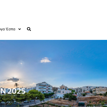
γα Έσπα
Ν 2025