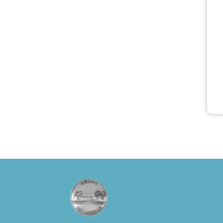
έργο
αινιγματικό,
συγκινητικό, όσο
και
διασκεδαστικό.
Ο διακεκριμένος
σκηνοθέτης
Βαγγέλης
Θεοδωρόπουλος
ανέδειξε το
πολυεπίπεδο
αυτό έργο, ενώ η
παράσταση έχει
καθιερωθεί ως
σημαντικό
θεατρικό
γεγονός χάρη
στις εξαιρετικές
ερμηνείες του
Θάνου Λέκκα
στον ρόλο του
Συγγραφέα και