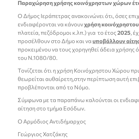
Παραχώρηση χρήσης κοινόχρηστων χώρων έτο
Ο Δήμος Ιεράπετρας ανακοινώνει ότι, όσες επι
ενδιαφέρονται να κάνουν
χρήση κοινόχρηστου
πλατεία, πεζόδρομοι κ.λπ.) για το έτος
2025
, έ
προσέλθουν στο Δήμο και να
υποβάλλουν αίτη
προκειμένου να τους χορηγηθεί άδεια χρήσης ό
του Ν.1080/80.
Τονίζεται ότι η χρήση Κοινόχρηστου Χώρου πρι
θεωρείται αυθαίρετη,στην περίπτωση αυτή επι
προβλέπονται από το Νόμο.
Σύμφωνα με τα παραπάνω καλούνται οι ενδιαφ
αίτηση στο τμήμα Εσόδων.
Ο Αρμόδιος Αντιδήμαρχος
Γεώργιος Χατζάκης