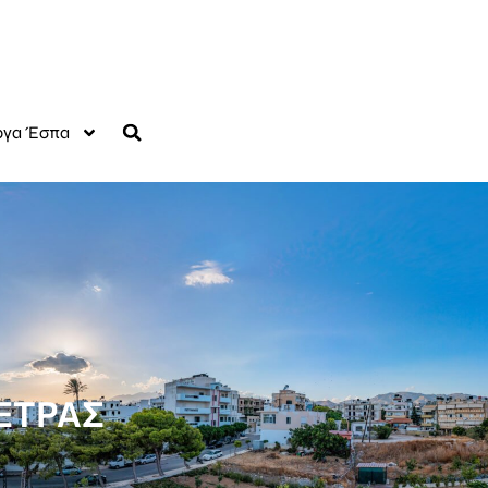
γα Έσπα
ΕΤΡΑΣ