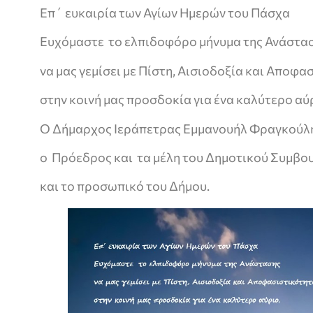
Επ΄ ευκαιρία των Αγίων Ημερών του Πάσχα
Ευχόμαστε το ελπιδοφόρο μήνυμα της Ανάστα
να μας γεμίσει με Πίστη, Αισιοδοξία και Αποφα
στην κοινή μας προσδοκία για ένα καλύτερο αύ
Ο Δήμαρχος Ιεράπετρας Εμμανουήλ Φραγκούλ
ο Πρόεδρος και τα μέλη του Δημοτικού Συμβο
και το προσωπικό του Δήμου.