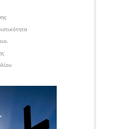
σης
σιστικότητα
ριο.
ης
υλίου