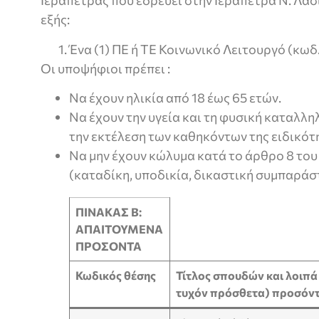
Ιεράπετρας που εδρεύει στην Ιεράπετρα Ν. Λασ
εξής:
Ένα (1) ΠΕ ή ΤΕ Κοινωνικό Λειτουργό (κωδ
Οι υποψήφιοι πρέπει :
Να έχουν ηλικία από 18 έως 65 ετών.
Να έχουν την υγεία και τη φυσική καταλλη
την εκτέλεση των καθηκόντων της ειδικότ
Να μην έχουν κώλυμα κατά το άρθρο 8 το
(καταδίκη, υποδικία, δικαστική συμπαράσ
ΠΙΝΑΚΑΣ Β:
ΑΠΑΙΤΟΥΜΕΝΑ
ΠΡΟΣΟΝΤΑ
Κωδικός θέσης
Τίτλος σπουδών
και
λοιπά
τυχόν πρόσθετα) προσόν