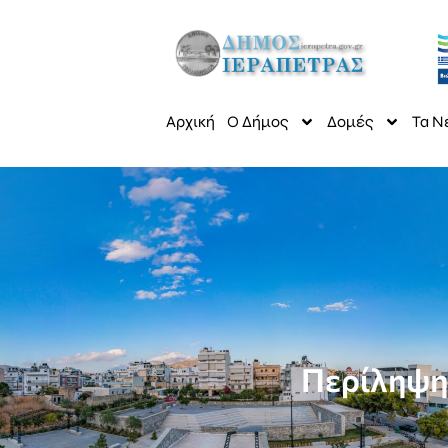
Αρχική
Ο Δήμος
Δομές
Τα Ν
Περίληψη 