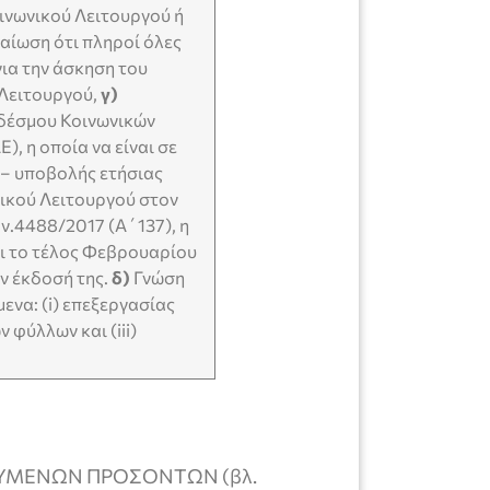
ινωνικού Λειτουργού ή
αίωση ότι πληροί όλες
για την άσκηση του
 Λειτουργού,
γ)
δέσμου Κοινωνικών
, η οποία να είναι σε
 – υποβολής ετήσιας
ικού Λειτουργού στον
ν.4488/2017 (Α΄137), η
χρι το τέλος Φεβρουαρίου
ν έκδοσή της.
δ)
Γνώση
ενα: (i) επεξεργασίας
ν φύλλων και (iii)
ΤΟΥΜΕΝΩΝ ΠΡΟΣΟΝΤΩΝ (βλ.