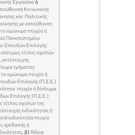
νικής Εργασίας
ή
κατεύθυνση Κοινωνικής
ίκησης και Πολιτικής
ιοίκησης με κατεύθυνση
 το ομώνυμο πτυχίο ή
τού Πανεπιστημίου
ων Σπουδών Επιλογής
ή ισότιμος τίτλος σχολών
, αντίστοιχης
πλωμα τμήματος
 το ομώνυμο πτυχίο ή
ουδών Επιλογής (Π.Σ.Ε.)
ικότητα πτυχίο ή δίπλωμα
ών Επιλογής (Π.Σ.Ε.)
ος τίτλος σχολών της
ίστοιχης ειδικότητας ή
ατά ειδικότητα πτυχίο
ης ημεδαπής ή
ιδικότητας,
β)
Άδεια