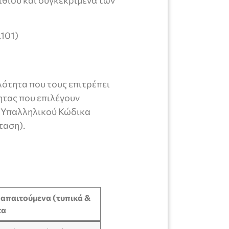
ιθίου και συγκεκριμένα των
.101)
λότητα που τους επιτρέπει
ητας που επιλέγουν
υ Υπαλληλικού Κώδικα
ταση).
 απαιτούμενα (τυπικά &
τα