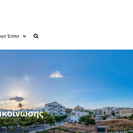
γα Έσπα
νακοίνωσης