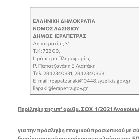
ΕΛΛΗΝΙΚΗ ΔΗΜΟΚΡΑΤΙΑ
ΝΟΜΟΣ ΛΑΣΙΘΙΟΥ
ΔΗΜΟΣ ΙΕΡΑΠΕΤΡΑΣ
Δημοκρατίας 31
Τ.Κ: 722 00,
Ιεράπετρα Πληροφορίες:
Ρ. Παπατζανάκη Ε.Λιαπάκη
Τηλ: 2842340331, 2842340363
E-mail: rpapatzanaki@0448.syzefxis.gov.gr
liapaki@ierapetra.gov.gr
Περίληψη της υπ’ αριθμ. ΣΟΧ 1/2021 Ανακοίν
για την πρόσληψη εποχικού προσωπικού με σύ
δικαίου ορισμένου χρόνου στο πλαίσιο του 