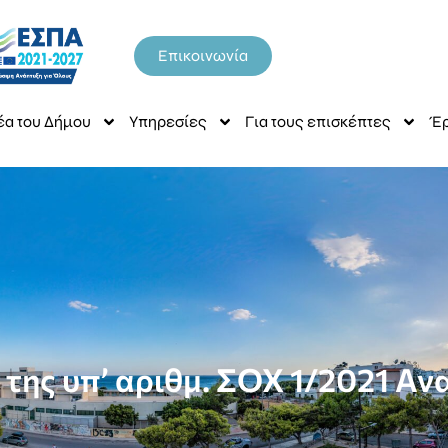
Επικοινωνία
έα του Δήμου
Υπηρεσίες
Για τους επισκέπτες
Έρ
της υπ’ αριθμ. ΣΟΧ 1/2021 Α