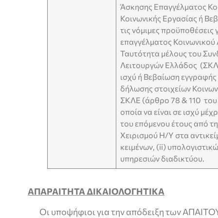
Άσκησης Επαγγέλματος Κο
Κοινωνικής Εργασίας ή Βεβ
τις νόμιμες προϋποθέσεις 
επαγγέλματος Κοινωνικού
Ταυτότητα μέλους του Συν
Λειτουργών Ελλάδος (ΣΚΛΕ)
ισχύ ή Βεβαίωση εγγραφής
δήλωσης στοιχείων Κοινων
ΣΚΛΕ (άρθρο 78 & 110 του 
οποία να είναι σε ισχύ μέ
του επόμενου έτους από τη
Χειρισμού Η/Υ στα αντικείμ
κειμένων, (ii) υπολογιστικώ
υπηρεσιών διαδικτύου.
ΑΠΑΡΑΙΤΗΤΑ ΔΙΚΑΙΟΛΟΓΗΤΙΚΑ
Οι υποψήφιοι για την απόδειξη των ΑΠΑΙ