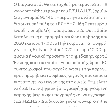
Ο διαγωνισμός θα διεξαχθεί ηλεκτρονικά στη 
www.promitheus.gov.gr του Ε.Σ.Η.Δ.Η.Σ. (αριθ
διαγωνισμού 96446). Ημερομηνία ανάρτησης τ
διαδικτυακή πύλη του ΕΣΗΔΗΣ: 16η Σεπτεμβρί
έναρξης υποβολής προσφορών: 22α Οκτωβρίου
Καταληκτική ημερομηνία και ώρα υποβολής πρ
2020 και ώρα 17:00μμ Η ηλεκτρονική αποσφρ
γίνει στις 6 η Νοεμβρίου 2020 και ώρα 10:00π
φυσικά ή νομικά πρόσωπα της ημεδαπής, κρατ
Ένωσης και του ενιαίου Ευρωπαϊκού χώρου (EO
συνεταιρισμοί, που ασχολούνται με την παραγω
προς προμήθεια τροφίμων, γεγονός που αποδει
πιστοποιητικού εγγραφής στο οικείο Επιμελητ
να διαθέτουν ψηφιακή υπογραφή, χορηγούμενη
παροχής ψηφιακής υπογραφής και να εγγραφού
(Ε.Σ.Η.Δ.Η.Σ.- Διαδικτυακή πύλη www.promithe