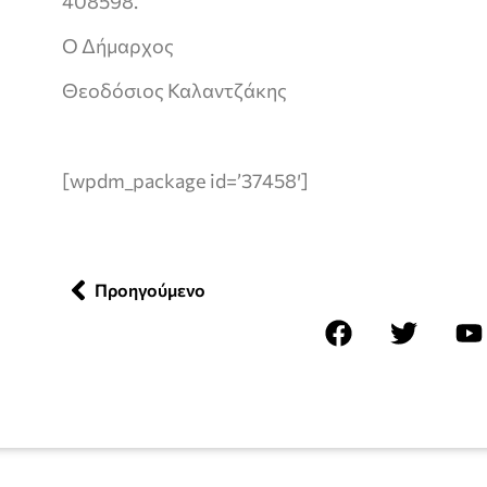
408598.
Ο Δήμαρχος
Θεοδόσιος Καλαντζάκης
[wpdm_package id=’37458′]
Προηγούμενο