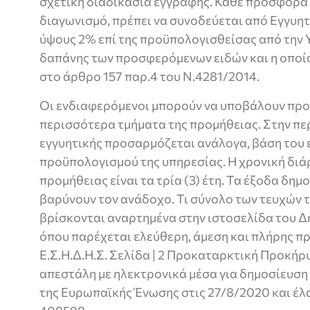
σχετική διαδικασία εγγραφής. Κάθε προσφορά
διαγωνισμό, πρέπει να συνοδεύεται από Εγγυη
ύψους 2% επί της προϋπολογισθείσας από την Υ
δαπάνης των προσφερόμενων ειδών και η οποία
στο άρθρο 157 παρ.4 του Ν.4281/2014.
Οι ενδιαφερόμενοι μπορούν να υποβάλουν προ
περισσότερα τμήματα της προμήθειας. Στην πε
εγγυητικής προσαρμόζεται ανάλογα, βάση του 
προϋπολογισμού της υπηρεσίας. Η χρονική διά
προμήθειας είναι τα τρία (3) έτη. Τα έξοδα δη
βαρύνουν τον ανάδοχο. Τι σύνολο των τευχών 
βρίσκονται αναρτημένα στην ιστοσελίδα του Δήμ
όπου παρέχεται ελεύθερη, άμεση και πλήρης π
Ε.Σ.Η.Δ.Η.Σ. Σελίδα | 2 Προκαταρκτική Προκή
απεστάλη με ηλεκτρονικά μέσα για δημοσίευσ
της Ευρωπαϊκής Ένωσης στις 27/8/2020 και έλ