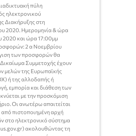
Διαδικτυακή πύλη
μός ηλεκτρονικού
ης Διακήρυξης στη
ου 2020. Ημερομηνία & ώρα
 2020 και ώρα 17:00μμ
οσφορών: 2 α Νοεμβρίου
άγιση των προσφορών θα
μ Δικαίωμα Συμμετοχής έχουν
ών μελών της Ευρωπαϊκής
X) ή της αλλοδαπής ή
γή, εμπορία και διάθεση των
κνύεται με την προσκόμιση
ήριο. Οι ανωτέρω απαιτείται
 από πιστοποιημένη αρχή
ν στο ηλεκτρονικό σύστημα
us.gov.gr) ακολουθώντας τη