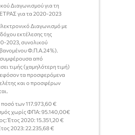
κού Διαγωνισμού για τη
ΡΑΣ για τα 2020-2023
λεκτρονικό Διαγωνισμό με
αδόχου εκτέλεσης της
0-2023, συνολικού
βανομένου Φ.Π.Α.24%).
ν συμφέρουσα από
ει τιμής (χαμηλότερη τιμή)
ι εφόσον τα προσφερόμενα
Μελέτης και ο προσφέρων
αι.
 ποσό των 117.973,60 €
μός χωρίς ΦΠΑ: 95.140,00€
ς: Έτος 2020: 15.351,20 €
Έτος 2023: 22.235,68 €