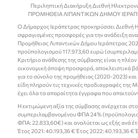
Περιληπτική Διακήρυξη Διεθνή Ηλεκτρονι
ΠΡΟΜΗΘΕΙΑ ΛΙΠΑΝΤΙΚΩΝ ΔΗΜΟΥ ΙΕΡΑΠΕΤ
Ο Δήμαρχος Ιεράπετρας προκηρύσσει Διεθνή Η
σφραγισμένες προσφορές για την ανάδειξη αν
Προμήθειας Λιπαντικών Δήμου Ιεράπετρας 202
προϋπολογισμού 117.973,60 ευρώ (συμπεριλαμ
Κριτήριο ανάθεσης της σύμβασης είναι η πλέο
οικονομική άποψη προσφορά, αποκλειστικά βάσ
για το σύνολο της προμήθειας (2020-2023) κα
είδη πληρούν τις τεχνικές προδιαγραφές της 
έχει όλα τα απαραίτητα έγγραφα που απαιτούντ
Η εκτιμώμενη αξία της σύμβασης ανέρχεται στο
συμπεριλαμβανομένου ΦΠΑ 24% (προϋπολογισ
ΦΠΑ: 22.833,60€) και αναλύεται ως εξής ανά έτο
Έτος 2021: 40.193,36 € Έτος 2022: 40.193,36 € 