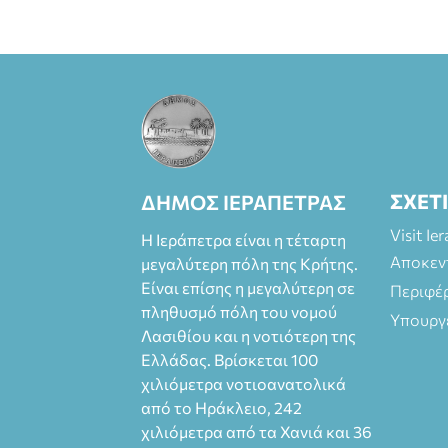
Πάπυρος
(Πλατεία
Πλαστήρα), E&G
Mini market
(Δημοκρατίας
39 Ιεράπετρα)
και
στο more.com
Χώρος: 3ο
ΣΧΕΤ
ΔΗΜΟΣ ΙΕΡΑΠΕΤΡΑΣ
Γυμνάσιο
Ιεράπετρας
Visit Ie
Η Ιεράπετρα είναι η τέταρτη
(Είσοδος ΕΠΑ.Λ.)
Αποκεν
μεγαλύτερη πόλη της Κρήτης.
Έναρξη 21:15
Είναι επίσης η μεγαλύτερη σε
Οργάνωση:
Περιφέ
ΚΝΩΣΟΣ
πληθυσμό πόλη του νομού
Υπουργ
ΘΕΑΤΡΙΚΕΣ
Λασιθίου και η νοτιότερη της
ΠΑΡΑΓΩΓΕΣ ΕΕ
Ελλάδας. Βρίσκεται 100
χιλιόμετρα νοτιοανατολικά
από το Ηράκλειο, 242
χιλιόμετρα από τα Χανιά και 36