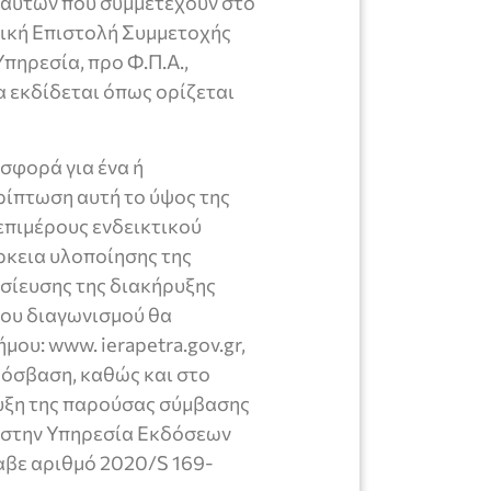
 αυτών που συμμετέχουν στο
τική Επιστολή Συμμετοχής
πηρεσία, προ Φ.Π.Α.,
 εκδίδεται όπως ορίζεται
σφορά για ένα ή
ρίπτωση αυτή το ύψος της
επιμέρους ενδεικτικού
ρκεια υλοποίησης της
μοσίευσης της διακήρυξης
του διαγωνισμού θα
ου: www. ierapetra.gov.gr,
ρόσβαση, καθώς και στο
ρυξη της παρούσας σύμβασης
η στην Υπηρεσία Εκδόσεων
αβε αριθμό 2020/S 169-