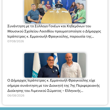
Συνάντηση με το Σύλλογο Γονέων και Κηδεμόνων του
Μουσικού Σχολείου Λασιθίου πραγματοποίησε ο Δήμαρχος
Ιεράπετρας κ. Εμμανουήλ Φραγκούλης, παρουσία της
Διευθύντριας του σχολείου κας Μαριάννας Χαΐτα.
07/08/2026
Ο Δήμαρχος Ιεράπετρας κ. Εμμανουήλ Φραγκούλης είχε
σήμερα συνάντηση με τον Διοικητή της 7ης Περιφερειακής
Διοίκησης του Λιμενικού Σώματος – Ελληνικής
Ακτοφυλακής (Λ.Σ.-ΕΛ.ΑΚΤ.), Αρχιπλοίαρχο Λ.Σ. κ. Ιωάννη
06/08/2026
Ορφανό