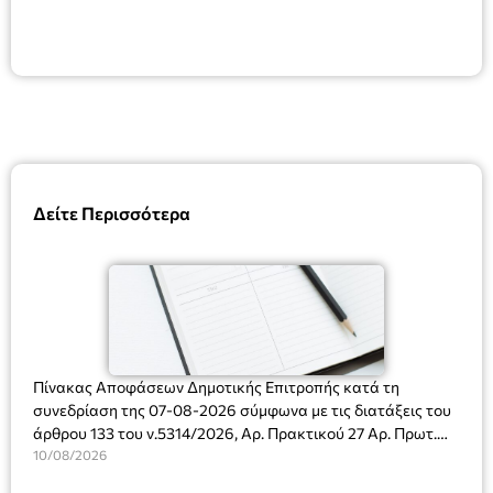
Δείτε Περισσότερα
Πίνακας Αποφάσεων Δημοτικής Επιτροπής κατά τη
συνεδρίαση της 07-08-2026 σύμφωνα με τις διατάξεις του
άρθρου 133 του ν.5314/2026, Αρ. Πρακτικού 27 Αρ. Πρωτ.
Πρόσκλησης: 10817/03-08-2026
10/08/2026