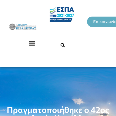
Επικοινωνί
Πραγματοποιήθηκε ο 42ος