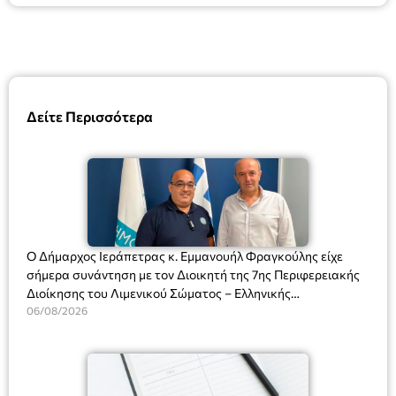
Δείτε Περισσότερα
Ο Δήμαρχος Ιεράπετρας κ. Εμμανουήλ Φραγκούλης είχε
σήμερα συνάντηση με τον Διοικητή της 7ης Περιφερειακής
Διοίκησης του Λιμενικού Σώματος – Ελληνικής
Ακτοφυλακής (Λ.Σ.-ΕΛ.ΑΚΤ.), Αρχιπλοίαρχο Λ.Σ. κ. Ιωάννη
06/08/2026
Ορφανό