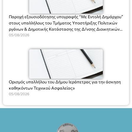
ΘΕΑΤΡΙΚΕΣ ΠΑΡΑΓΩΓΕΣ ΕΕ
Παροχή εξουσιοδότησης υπογραφής “Με Εντολή Δημάρχου”
στους υπαλλήλους του Τμήματος Υποστήριξης Πολιτικών
ργάνων & Δημοτικής Κατάστασης της Δ/νσης Διοικητικών
Υπηρεσιών για αποφάσεις, πιστοποιητικά, πράξεις και
05/08/2026
χρήση του Πληροφοριακού Συστήματος “Μητρώο Πολιτών”
(Ν. 5314/2026).»
Ορισμός υπαλλήλου του Δήμου Ιεράπετρας για την άσκηση
καθηκόντων Τεχνικού Ασφαλείας»
05/08/2026