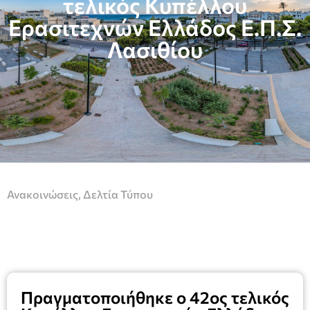
τελικός Κυπέλλου
Ερασιτεχνών Ελλάδος Ε.Π.Σ.
Λασιθίου
Ανακοινώσεις
,
Δελτία Τύπου
Πραγματοποιήθηκε ο 42ος τελικός