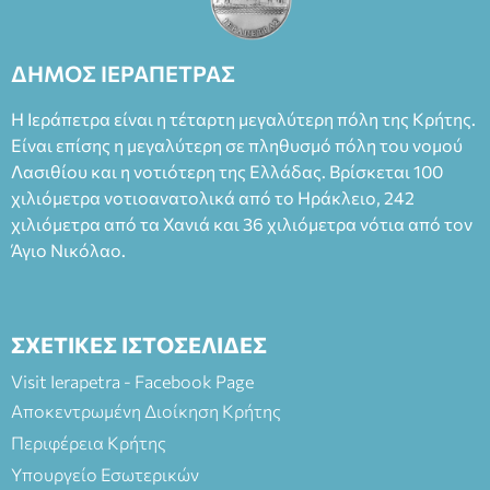
Θάνου Λέκκα στον ρόλο του Συγγραφέα και του Δημήτρη
Καπουράνη, νικητή του βραβείου Δημήτρης Χορν 2022-
2023, για την ερμηνεία του στον διπλό ρόλο του Μαρτίν/
ΔΗΜΟΣ ΙΕΡΑΠΕΤΡΑΣ
Φεδερίκο. Σκηνοθεσία: Βαγγέλης Θεοδωρόπουλος Είσοδος: :
Ταμείο 22€- Προπώληση 20€( Άνεργοι, Φοιτητές, ΑΜΕΑ,
Η Ιεράπετρα είναι η τέταρτη μεγαλύτερη πόλη της Κρήτης.
άνω των 65 Προπώληση: Βιβλιοπωλείο Πάπυρος (Πλατεία
Είναι επίσης η μεγαλύτερη σε πληθυσμό πόλη του νομού
Πλαστήρα), E&G Mini market (Δημοκρατίας 39 Ιεράπετρα)
Λασιθίου και η νοτιότερη της Ελλάδας. Βρίσκεται 100
και στο more.com Χώρος: 3ο Γυμνάσιο Ιεράπετρας
(Είσοδος ΕΠΑ.Λ.) Έναρξη 21:15 Οργάνωση: ΚΝΩΣΟΣ
χιλιόμετρα νοτιοανατολικά από το Ηράκλειο, 242
ΘΕΑΤΡΙΚΕΣ ΠΑΡΑΓΩΓΕΣ ΕΕ
χιλιόμετρα από τα Χανιά και 36 χιλιόμετρα νότια από τον
Άγιο Νικόλαο.
ΣΧΕΤΙΚΕΣ ΙΣΤΟΣΕΛΙΔΕΣ
Visit Ierapetra - Facebook Page
Αποκεντρωμένη Διοίκηση Κρήτης
Περιφέρεια Κρήτης
Υπουργείο Εσωτερικών