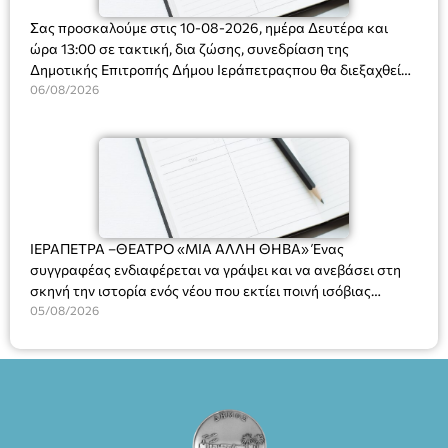
Σας προσκαλούμε στις 10-08-2026, ημέρα Δευτέρα και
ώρα 13:00 σε τακτική, δια ζώσης, συνεδρίαση της
Δημοτικής Επιτροπής Δήμου Ιεράπετραςπου θα διεξαχθεί
στο Δημοτικό Κατάστημα, Δημοκρατίας 31 στην αίθουσα
06/08/2026
«ΙΩΑΝΝΗΣ ΧΡΙΣΤΑΚΗΣ» στον 1ο όροφο, για τη συζήτηση
και λήψη αποφάσεων στα παρακάτω θέματα:
ΙΕΡΑΠΕΤΡΑ –ΘΕΑΤΡΟ «ΜΙΑ ΑΛΛΗ ΘΗΒΑ» Ένας
συγγραφέας ενδιαφέρεται να γράψει και να ανεβάσει στη
σκηνή την ιστορία ενός νέου που εκτίει ποινή ισόβιας
κάθειρξης για πατροκτονία. Ένα πολυβραβευμένο έργο για
05/08/2026
τις σχέσεις πατέρα-γιου, την ανδρική ταυτότητα, την ψυχική
ασθένεια, τον ερωτισμό. Ένα έργο αινιγματικό, συγκινητικό,
όσο και διασκεδαστικό. Ο διακεκριμένος σκηνοθέτης
Βαγγέλης Θεοδωρόπουλος ανέδειξε το πολυεπίπεδο αυτό
έργο, ενώ η παράσταση έχει καθιερωθεί ως σημαντικό
θεατρικό γεγονός χάρη στις εξαιρετικές ερμηνείες του