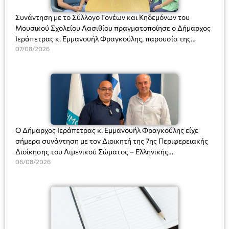
Συνάντηση με το Σύλλογο Γονέων και Κηδεμόνων του
Μουσικού Σχολείου Λασιθίου πραγματοποίησε ο Δήμαρχος
Ιεράπετρας κ. Εμμανουήλ Φραγκούλης, παρουσία της
Διευθύντριας του σχολείου κας Μαριάννας Χαΐτα.
07/08/2026
Ο Δήμαρχος Ιεράπετρας κ. Εμμανουήλ Φραγκούλης είχε
σήμερα συνάντηση με τον Διοικητή της 7ης Περιφερειακής
Διοίκησης του Λιμενικού Σώματος – Ελληνικής
Ακτοφυλακής (Λ.Σ.-ΕΛ.ΑΚΤ.), Αρχιπλοίαρχο Λ.Σ. κ. Ιωάννη
06/08/2026
Ορφανό