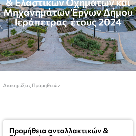
& Ελαστικών Οχημάτων και
Μηχανημάτων Έργων Δήμου
Ιεράπετρας έτους 2024
Διακηρύξεις Προμηθειών
Προμήθεια ανταλλακτικών &