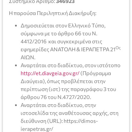
Συστημικό Αριθμό:
346923
Η παρούσα Περιληπτική Διακήρυξη:
Δημοσιεύεται στον Ελληνικό Τύπο,
σύμφωνα με το άρθρο 66 του Ν.
4412/2016 και συγκεκριμένα στις
Ος
εφημερίδες ΑΝΑΤΟΛΗ & ΙΕΡΑΠΕΤΡΑ 21
ΑΙΩΝ.
Αναρτάται στο διαδίκτυο, στον ιστότοπο
http://et.diavgeia.gov.gr/
(Πρόγραμμα
Διαύγεια), όπως προβλέπεται στην
περίπτωση (ιστ) της παραγράφου 3 του
άρθρου 76 του Ν.4727/2020.
Αναρτάται στο διαδίκτυο, στην
ιστοσελίδα της αναθέτουσας αρχής, στη
διεύθυνση (URL): https://dimos-
ierapetras.gr/