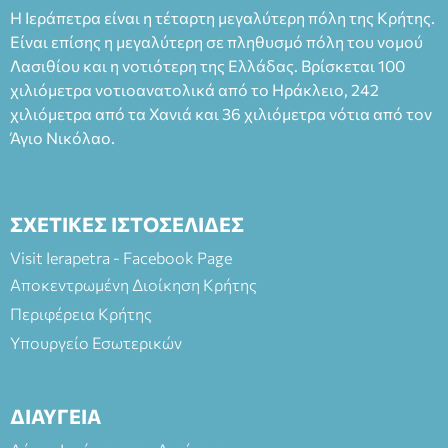
Ταμείο 22€- Προπώληση 20€( Άνεργοι, Φοιτητές, ΑΜΕΑ,
Η Ιεράπετρα είναι η τέταρτη μεγαλύτερη πόλη της Κρήτης.
άνω των 65 Προπώληση: Βιβλιοπωλείο Πάπυρος (Πλατεία
Είναι επίσης η μεγαλύτερη σε πληθυσμό πόλη του νομού
Πλαστήρα), E&G Mini market (Δημοκρατίας 39 Ιεράπετρα)
Λασιθίου και η νοτιότερη της Ελλάδας. Βρίσκεται 100
και στο more.com Χώρος: 3ο Γυμνάσιο Ιεράπετρας
(Είσοδος ΕΠΑ.Λ.) Έναρξη 21:15 Οργάνωση: ΚΝΩΣΟΣ
χιλιόμετρα νοτιοανατολικά από το Ηράκλειο, 242
ΘΕΑΤΡΙΚΕΣ ΠΑΡΑΓΩΓΕΣ ΕΕ
χιλιόμετρα από τα Χανιά και 36 χιλιόμετρα νότια από τον
Άγιο Νικόλαο.
ΣΧΕΤΙΚΕΣ ΙΣΤΟΣΕΛΙΔΕΣ
Visit Ierapetra - Facebook Page
Αποκεντρωμένη Διοίκηση Κρήτης
Περιφέρεια Κρήτης
Υπουργείο Εσωτερικών
ΔΙΑΥΓΕΙΑ