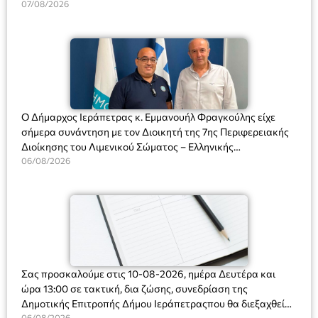
Διευθύντριας του σχολείου κας Μαριάννας Χαΐτα.
07/08/2026
Ο Δήμαρχος Ιεράπετρας κ. Εμμανουήλ Φραγκούλης είχε
σήμερα συνάντηση με τον Διοικητή της 7ης Περιφερειακής
Διοίκησης του Λιμενικού Σώματος – Ελληνικής
Ακτοφυλακής (Λ.Σ.-ΕΛ.ΑΚΤ.), Αρχιπλοίαρχο Λ.Σ. κ. Ιωάννη
06/08/2026
Ορφανό
Σας προσκαλούμε στις 10-08-2026, ημέρα Δευτέρα και
ώρα 13:00 σε τακτική, δια ζώσης, συνεδρίαση της
Δημοτικής Επιτροπής Δήμου Ιεράπετραςπου θα διεξαχθεί
06/08/2026