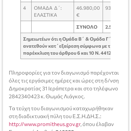
4
ΟΜΑΔΑ Δ΄:
46.980,00
939,60 €
ΕΛΑΣΤΙΚΑ
€
ΣΥΝΟΛΟ
2.592,83 €
Σημειωτέων ότι η Ομάδα Β΄ & Ομάδα Γ΄ θα
ανατεθούν κατ΄εξαίρεση σύμφωνα με την
παρέκκλιση του άρθρου 6 και 10 Ν. 4412/2016
Πληροφορίες για τον διαγωνισμό παρέχονται
όλες τις εργάσιμες ημέρες και ώρες στη δ/νση
Δημοκρατίας 31 Ιεράπετρα και στο τηλέφωνο
2842340423 κ. Θωμάς Λιάγκος.
Τα τεύχη του διαγωνισμού καταχωρήθηκαν
στη διαδικτυακή πύλη του Ε.Σ.Η.ΔΗ.Σ.:
http://www.promitheus.gov.gr
, όπου έλαβαν