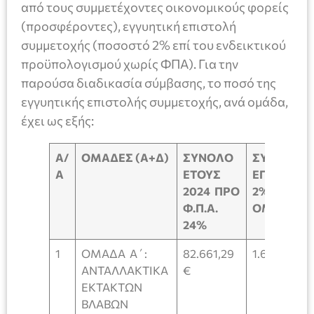
από τους συμμετέχοντες οικονομικούς φορείς
(προσφέροντες), εγγυητική επιστολή
συμμετοχής (ποσοστό 2% επί του ενδεικτικού
προϋπολογισμού χωρίς ΦΠΑ). Για την
παρούσα διαδικασία σύμβασης, το ποσό της
εγγυητικής επιστολής συμμετοχής, ανά ομάδα,
έχει ως εξής:
Α/
ΟΜΑΔΕΣ (Α+Δ)
ΣΥΝΟΛΟ
ΣΥΝΟΛΟ
Α
ΕΤΟΥΣ
ΕΓΓΥΗΤΙΚ
2024 ΠΡΟ
2% ΑΝΑ
Φ.Π.Α.
ΟΜΑΔΑ
24%
1
ΟΜΑΔΑ Α΄:
82.661,29
1.653,23 €
ΑΝΤΑΛΛΑΚΤΙΚΑ
€
ΕΚΤΑΚΤΩΝ
ΒΛΑΒΩΝ