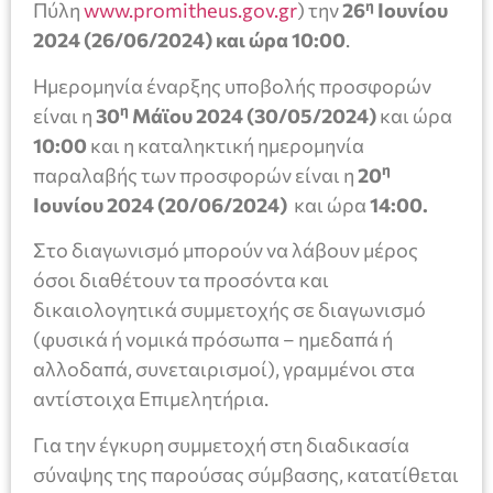
η
Πύλη
www.promitheus.gov.gr
) την
26
Ιουνίου
2024 (26/06/2024) και ώρα 10:00
.
Ημερομηνία έναρξης υποβολής προσφορών
η
είναι η
30
Μάϊου
2024 (30/05/2024)
και ώρα
10:00
και η καταληκτική ημερομηνία
η
παραλαβής των προσφορών είναι η
20
Ιουνίου 2024 (20/06/2024)
και ώρα
14:00.
Στο διαγωνισμό μπορούν να λάβουν μέρος
όσοι διαθέτουν τα προσόντα και
δικαιολογητικά συμμετοχής σε διαγωνισμό
(φυσικά ή νομικά πρόσωπα – ημεδαπά ή
αλλοδαπά, συνεταιρισμοί), γραμμένοι στα
αντίστοιχα Επιμελητήρια.
Για την έγκυρη συμμετοχή στη διαδικασία
σύναψης της παρούσας σύμβασης, κατατίθεται