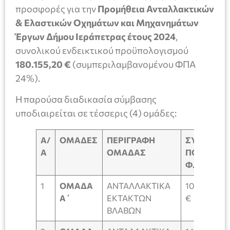
προσφορές για την
Προμήθεια Ανταλλακτικών
& Ελαστικών Οχημάτων και Μηχανημάτων
Έργων Δήμου Ιεράπετρας έτους 2024
,
συνολικού ενδεικτικού προϋπολογισμού
180.155,20
€
(συμπεριλαμβανομένου ΦΠΑ
24%).
Η παρούσα διαδικασία σύμβασης
υποδιαιρείται σε τέσσερις (4) ομάδες:
Α/
ΟΜΑΔΕΣ
ΠΕΡΙΓΡΑΦΗ
ΣΥΝΟΛΙΚ
Α
ΟΜΑΔΑΣ
ΠΟΣΟ ΜΕ
Φ.Π.Α.24%
1
ΟΜΑΔΑ
ΑΝΤΑΛΛΑΚΤΙΚΑ
102.500,0
Α΄
ΕΚΤΑΚΤΩΝ
€
ΒΛΑΒΩΝ