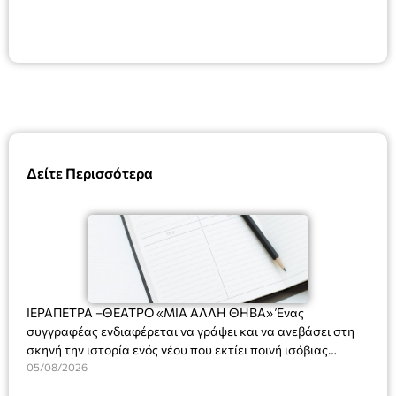
Δείτε Περισσότερα
ΙΕΡΑΠΕΤΡΑ –ΘΕΑΤΡΟ «ΜΙΑ ΑΛΛΗ ΘΗΒΑ» Ένας
συγγραφέας ενδιαφέρεται να γράψει και να ανεβάσει στη
σκηνή την ιστορία ενός νέου που εκτίει ποινή ισόβιας
κάθειρξης για πατροκτονία. Ένα πολυβραβευμένο έργο για
05/08/2026
τις σχέσεις πατέρα-γιου, την ανδρική ταυτότητα, την ψυχική