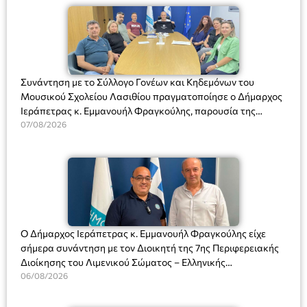
Συνάντηση με το Σύλλογο Γονέων και Κηδεμόνων του
Μουσικού Σχολείου Λασιθίου πραγματοποίησε ο Δήμαρχος
Ιεράπετρας κ. Εμμανουήλ Φραγκούλης, παρουσία της
Διευθύντριας του σχολείου κας Μαριάννας Χαΐτα.
07/08/2026
Ο Δήμαρχος Ιεράπετρας κ. Εμμανουήλ Φραγκούλης είχε
σήμερα συνάντηση με τον Διοικητή της 7ης Περιφερειακής
Διοίκησης του Λιμενικού Σώματος – Ελληνικής
Ακτοφυλακής (Λ.Σ.-ΕΛ.ΑΚΤ.), Αρχιπλοίαρχο Λ.Σ. κ. Ιωάννη
06/08/2026
Ορφανό