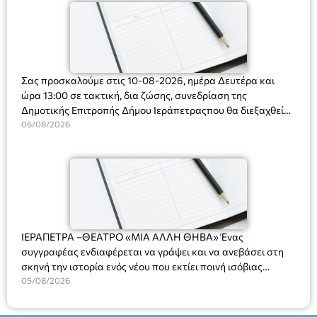
Σας προσκαλούμε στις 10-08-2026, ημέρα Δευτέρα και
ώρα 13:00 σε τακτική, δια ζώσης, συνεδρίαση της
Δημοτικής Επιτροπής Δήμου Ιεράπετραςπου θα διεξαχθεί
στο Δημοτικό Κατάστημα, Δημοκρατίας 31 στην αίθουσα
06/08/2026
«ΙΩΑΝΝΗΣ ΧΡΙΣΤΑΚΗΣ» στον 1ο όροφο, για τη συζήτηση
και λήψη αποφάσεων στα παρακάτω θέματα:
ΙΕΡΑΠΕΤΡΑ –ΘΕΑΤΡΟ «ΜΙΑ ΑΛΛΗ ΘΗΒΑ» Ένας
συγγραφέας ενδιαφέρεται να γράψει και να ανεβάσει στη
σκηνή την ιστορία ενός νέου που εκτίει ποινή ισόβιας
κάθειρξης για πατροκτονία. Ένα πολυβραβευμένο έργο για
05/08/2026
τις σχέσεις πατέρα-γιου, την ανδρική ταυτότητα, την ψυχική
ασθένεια, τον ερωτισμό. Ένα έργο αινιγματικό, συγκινητικό,