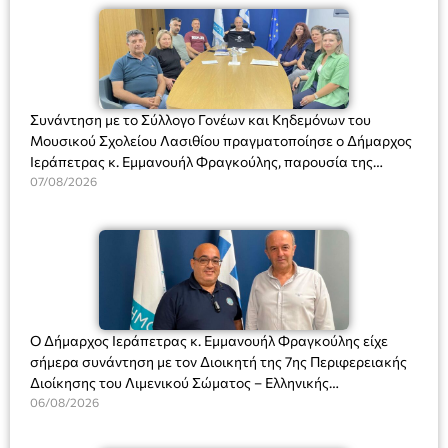
Συνάντηση με το Σύλλογο Γονέων και Κηδεμόνων του
Μουσικού Σχολείου Λασιθίου πραγματοποίησε ο Δήμαρχος
Ιεράπετρας κ. Εμμανουήλ Φραγκούλης, παρουσία της
Διευθύντριας του σχολείου κας Μαριάννας Χαΐτα.
07/08/2026
Ο Δήμαρχος Ιεράπετρας κ. Εμμανουήλ Φραγκούλης είχε
σήμερα συνάντηση με τον Διοικητή της 7ης Περιφερειακής
Διοίκησης του Λιμενικού Σώματος – Ελληνικής
Ακτοφυλακής (Λ.Σ.-ΕΛ.ΑΚΤ.), Αρχιπλοίαρχο Λ.Σ. κ. Ιωάννη
06/08/2026
Ορφανό