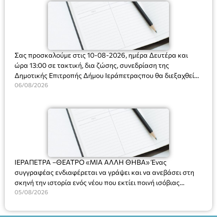
Σας προσκαλούμε στις 10-08-2026, ημέρα Δευτέρα και
ώρα 13:00 σε τακτική, δια ζώσης, συνεδρίαση της
Δημοτικής Επιτροπής Δήμου Ιεράπετραςπου θα διεξαχθεί
στο Δημοτικό Κατάστημα, Δημοκρατίας 31 στην αίθουσα
06/08/2026
«ΙΩΑΝΝΗΣ ΧΡΙΣΤΑΚΗΣ» στον 1ο όροφο, για τη συζήτηση
και λήψη αποφάσεων στα παρακάτω θέματα:
ΙΕΡΑΠΕΤΡΑ –ΘΕΑΤΡΟ «ΜΙΑ ΑΛΛΗ ΘΗΒΑ» Ένας
συγγραφέας ενδιαφέρεται να γράψει και να ανεβάσει στη
σκηνή την ιστορία ενός νέου που εκτίει ποινή ισόβιας
κάθειρξης για πατροκτονία. Ένα πολυβραβευμένο έργο για
05/08/2026
τις σχέσεις πατέρα-γιου, την ανδρική ταυτότητα, την ψυχική
ασθένεια, τον ερωτισμό. Ένα έργο αινιγματικό, συγκινητικό,