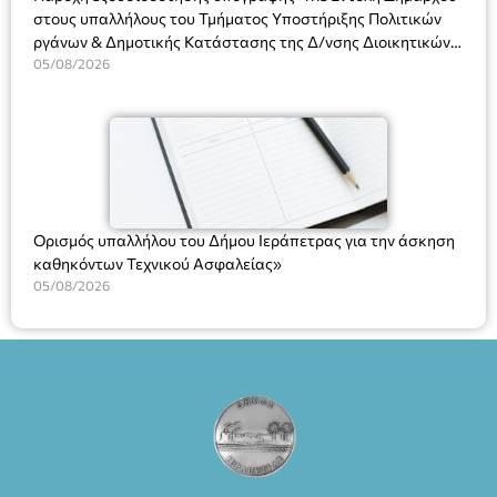
στους υπαλλήλους του Τμήματος Υποστήριξης Πολιτικών
ργάνων & Δημοτικής Κατάστασης της Δ/νσης Διοικητικών
Υπηρεσιών για αποφάσεις, πιστοποιητικά, πράξεις και
05/08/2026
χρήση του Πληροφοριακού Συστήματος “Μητρώο Πολιτών”
(Ν. 5314/2026).»
Ορισμός υπαλλήλου του Δήμου Ιεράπετρας για την άσκηση
καθηκόντων Τεχνικού Ασφαλείας»
05/08/2026