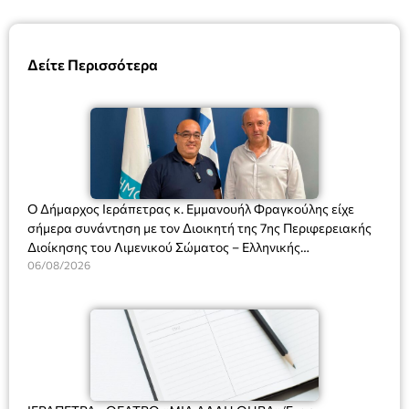
Δείτε Περισσότερα
Ο Δήμαρχος Ιεράπετρας κ. Εμμανουήλ Φραγκούλης είχε
σήμερα συνάντηση με τον Διοικητή της 7ης Περιφερειακής
Διοίκησης του Λιμενικού Σώματος – Ελληνικής
Ακτοφυλακής (Λ.Σ.-ΕΛ.ΑΚΤ.), Αρχιπλοίαρχο Λ.Σ. κ. Ιωάννη
06/08/2026
Ορφανό